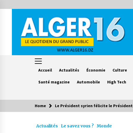
Skip
to
content
Accueil
Actualités
Économie
Culture
Santé magazine
Automobile
High Tech
Home
Le Président syrien félicite le Présiden
Le saviez vous ?
Actualités
Le savez vous ?
Monde
Accidents de la circulation : 11
décès et 243 blessés en 24 heures