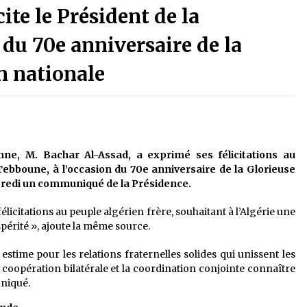
ite le Président de la
4 jours ago
 du 70e anniversaire de la
La Gendarmerie nationale lance ses
le
comptes officiels sur les réseaux
n nationale
sociaux
1 semaine ago
Affaires religieuses : Ouverture des
candidatures au concours du Prix
national du meilleur prêche du
vendredi
2 semaines ago
nne, M. Bachar Al-Assad, a exprimé ses félicitations au
Tebboune, à l’occasion du 70e anniversaire de la Glorieuse
Première voiture de course conçue
credi un communiqué de la Présidence.
et fabriquée localement : Une équipe
d’étudiants algériens participe à
licitations au peuple algérien frère, souhaitant à l’Algérie une
une compétition internationale
3 semaines ago
ospérité », ajoute la même source.
estime pour les relations fraternelles solides qui unissent les
a coopération bilatérale et la coordination conjointe connaître
niqué.