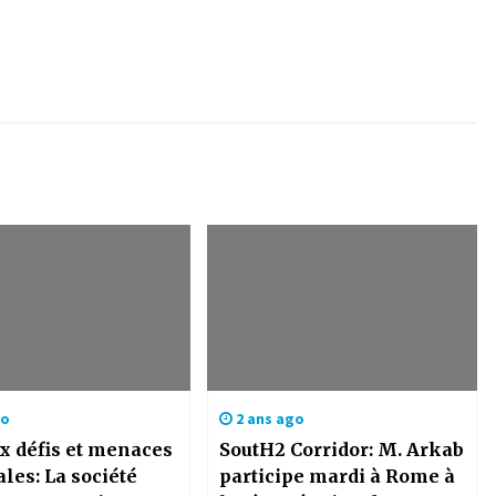
go
2 ans ago
x défis et menaces
SoutH2 Corridor: M. Arkab
les: La société
participe mardi à Rome à