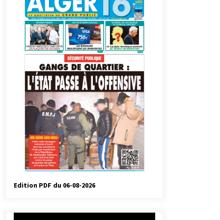
automatiques
5 jours ago
Droit de change : Le CPA lance une
carte VISA dédiée aux voyages à
l’étranger
2 semaines ago
Droit à l’affiliation au régime
national de retraite : Coup d’envoi
d’une campagne de sensibilisation
au profit de la communauté
3 semaines ago
nationale à l’étranger
Université Alger 3 : Lancement d’un
master à cursus intégré à la licence
en communication en langue
amazighe
3 semaines ago
Edition PDF du 06-08-2026