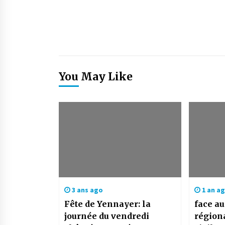
You May Like
3 ans ago
1 an a
Fête de Yennayer: la
face au
journée du vendredi
régiona