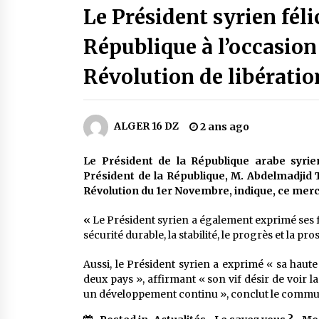
Le Président syrien félic
3 jours ago
République à l’occasion
Carte Chiffa : Mise à jour au niveau
des pharmacies désormais possib
Révolution de libératio
pour les ayants droit
6 jours ago
En service à partir du 1er août
ALGER 16 DZ
2 ans ago
prochain : Lancement de la
plateforme numérique dédiée à
l’importation
2 semaines ago
Le Président de la République arabe syrie
Président de la République, M. Abdelmadjid 
Lancement d’une campagne
Révolution du 1er Novembre, indique, ce mer
nationale de sensibilisation sur la
lutte contre le travail informel
«
Le Président syrien a également exprimé ses fé
3 semaines ago
sécurité durable, la stabilité, le progrès et la pr
Aussi, le Président syrien a exprimé « sa haute 
deux pays », affirmant « son vif désir de voir l
un développement continu », conclut le commu