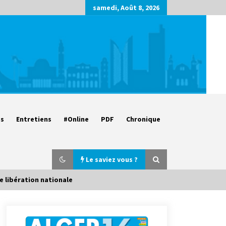
samedi, Août 8, 2026
es
Entretiens
#Online
PDF
Chronique
Le saviez vous ?
de libération nationale
Parking de la Promenade des
Sablettes : Mis en service de bornes