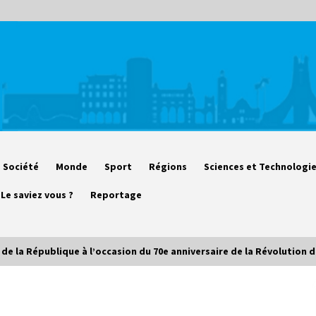
Société
Monde
Sport
Régions
Sciences et Technologi
Le saviez vous ?
Reportage
t de la République à l’occasion du 70e anniversaire de la Révolution 
Début des camps d’été pour un
deuxième groupe d’enfants autistes