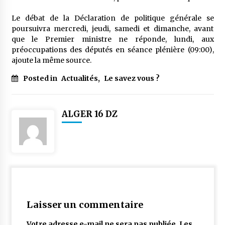
meilleur prêche du vendredi
2 semaines ago
Le débat de la Déclaration de politique générale se
poursuivra mercredi, jeudi, samedi et dimanche, avant
Droit à l’affiliation au régime national de
que le Premier ministre ne réponde, lundi, aux
retraite : Coup d’envoi d’une campagne de
préoccupations des députés en séance plénière (09:00),
sensibilisation au profit de la communauté
ajoute la même source.
nationale à l’étranger
3 semaines ago
Posted in
Actualités
,
Le savez vous ?
Lancement d’une campagne nationale de
sensibilisation sur la lutte contre le travail
informel
3 semaines ago
ALGER 16 DZ
Première voiture de course conçue et
fabriquée localement : Une équipe d’étudiants
algériens participe à une compétition
internationale
3 semaines ago
Université Alger 3 : Lancement d’un master à
cursus intégré à la licence en communication
en langue amazighe
Laisser un commentaire
3 semaines ago
Votre adresse e-mail ne sera pas publiée.
Les