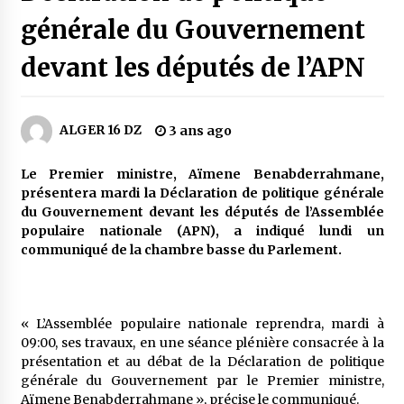
5 jours ago
générale du Gouvernement
Carte Chiffa : Mise à jour au niveau des
devant les députés de l’APN
pharmacies désormais possible pour les
ayants droit
6 jours ago
ALGER 16 DZ
3 ans ago
La Gendarmerie nationale lance ses comptes
officiels sur les réseaux sociaux
1 semaine ago
Le Premier ministre, Aïmene Benabderrahmane,
présentera mardi la Déclaration de politique générale
du Gouvernement devant les députés de l’Assemblée
Droit de change : Le CPA lance une carte VISA
populaire nationale (APN), a indiqué lundi un
dédiée aux voyages à l’étranger
communiqué de la chambre basse du Parlement.
2 semaines ago
En service à partir du 1er août prochain :
Lancement de la plateforme numérique dédiée
« L’Assemblée populaire nationale reprendra, mardi à
à l’importation
09:00, ses travaux, en une séance plénière consacrée à la
2 semaines ago
présentation et au débat de la Déclaration de politique
générale du Gouvernement par le Premier ministre,
Affaires religieuses : Ouverture des
Aïmene Benabderrahmane », précise le communiqué.
candidatures au concours du Prix national du