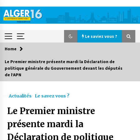
Skip
to
content
Le saviez vous ?
Home
Le saviez vous ?
Le Premier ministre présente mardi la Déclaration de
politique générale du Gouvernement devant les députés
Accidents de la circulation : 11 décès et 243
de l’APN
blessés en 24 heures
3 jours ago
Actualités
Le savez vous ?
Début des camps d’été pour un deuxième
groupe d’enfants autistes
Le Premier ministre
4 jours ago
présente mardi la
Parking de la Promenade des Sablettes : Mis en
service de bornes automatiques
Déclaration de politique