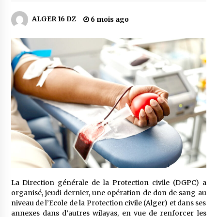
4 jours ago
ALGER 16 DZ
6 mois ago
Carte Chiffa : Mise à jour au niveau des
pharmacies désormais possible pour les
ayants droit
5 jours ago
La Gendarmerie nationale lance ses comptes
officiels sur les réseaux sociaux
1 semaine ago
Droit de change : Le CPA lance une carte VISA
dédiée aux voyages à l’étranger
1 semaine ago
En service à partir du 1er août prochain :
Lancement de la plateforme numérique dédiée
à l’importation
La Direction générale de la Protection civile (DGPC) a
2 semaines ago
organisé, jeudi dernier, une opération de don de sang au
niveau de l’Ecole de la Protection civile (Alger) et dans ses
Affaires religieuses : Ouverture des
annexes dans d’autres wilayas, en vue de renforcer les
candidatures au concours du Prix national du