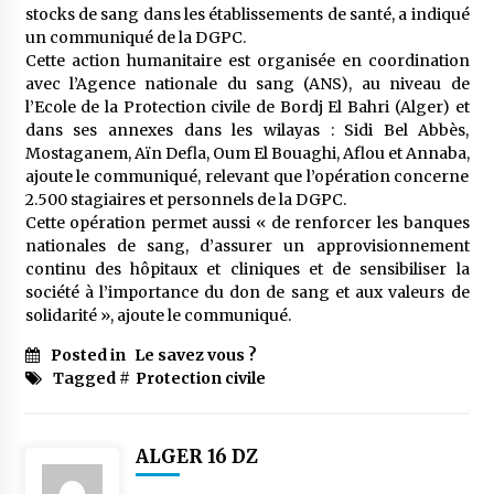
meilleur prêche du vendredi
stocks de sang dans les établissements de santé, a indiqué
2 semaines ago
un communiqué de la DGPC.
Cette action humanitaire est organisée en coordination
Droit à l’affiliation au régime national de
avec l’Agence nationale du sang (ANS), au niveau de
retraite : Coup d’envoi d’une campagne de
l’Ecole de la Protection civile de Bordj El Bahri (Alger) et
sensibilisation au profit de la communauté
dans ses annexes dans les wilayas : Sidi Bel Abbès,
nationale à l’étranger
2 semaines ago
Mostaganem, Aïn Defla, Oum El Bouaghi, Aflou et Annaba,
ajoute le communiqué, relevant que l’opération concerne
Lancement d’une campagne nationale de
2.500 stagiaires et personnels de la DGPC.
sensibilisation sur la lutte contre le travail
informel
Cette opération permet aussi « de renforcer les banques
3 semaines ago
nationales de sang, d’assurer un approvisionnement
continu des hôpitaux et cliniques et de sensibiliser la
Première voiture de course conçue et
société à l’importance du don de sang et aux valeurs de
fabriquée localement : Une équipe d’étudiants
solidarité », ajoute le communiqué.
algériens participe à une compétition
internationale
3 semaines ago
Posted in
Le savez vous ?
Tagged #
Protection civile
Université Alger 3 : Lancement d’un master à
cursus intégré à la licence en communication
en langue amazighe
ALGER 16 DZ
3 semaines ago