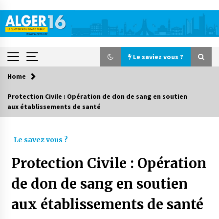
Skip
to
content
Le saviez vous ?
Home
Le saviez vous ?
Protection Civile : Opération de don de sang en soutien
aux établissements de santé
Accidents de la circulation : 11 décès et 243
blessés en 24 heures
2 jours ago
Le savez vous ?
Début des camps d’été pour un deuxième
Protection Civile : Opération
groupe d’enfants autistes
3 jours ago
de don de sang en soutien
aux établissements de santé
Parking de la Promenade des Sablettes : Mis en
service de bornes automatiques