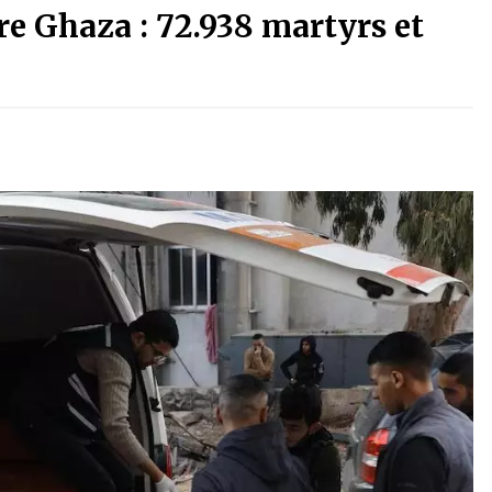
re Ghaza : 72.938 martyrs et
3 jours ago
La Gendarmerie nationale lance ses
le
comptes officiels sur les réseaux
sociaux
1 semaine ago
Affaires religieuses : Ouverture des
candidatures au concours du Prix
national du meilleur prêche du
vendredi
2 semaines ago
Première voiture de course conçue
et fabriquée localement : Une équipe
d’étudiants algériens participe à
une compétition internationale
3 semaines ago