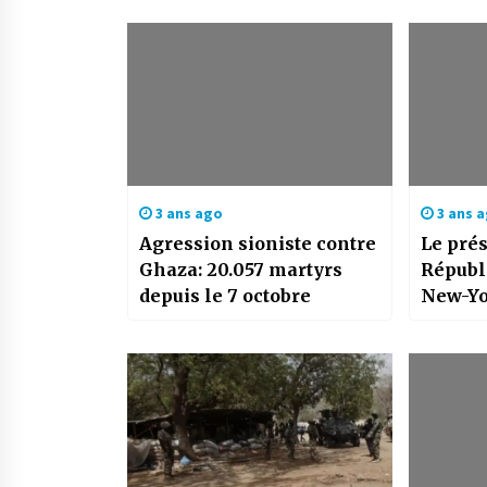
3 ans ago
3 ans 
Agression sioniste contre
Le prés
Ghaza: 20.057 martyrs
Républi
depuis le 7 octobre
New-Yo
homolo