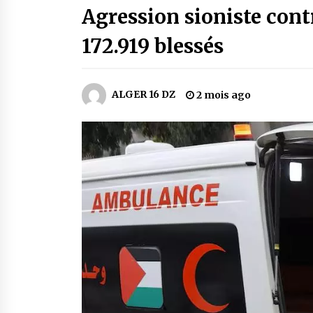
Agression sioniste cont
2 jours ago
172.919 blessés
Carte Chiffa : Mise à jour au niveau
des pharmacies désormais possib
pour les ayants droit
5 jours ago
ALGER 16 DZ
2 mois ago
En service à partir du 1er août
prochain : Lancement de la
plateforme numérique dédiée à
l’importation
2 semaines ago
Lancement d’une campagne
nationale de sensibilisation sur la
lutte contre le travail informel
3 semaines ago