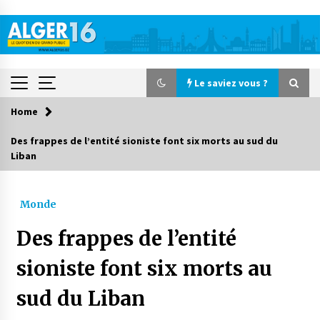
Skip
to
content
Le saviez vous ?
Home
Le saviez vous ?
Des frappes de l’entité sioniste font six morts au sud du
Liban
Accidents de la circulation : 11 décès et 243
blessés en 24 heures
3 jours ago
Monde
Début des camps d’été pour un deuxième
Des frappes de l’entité
groupe d’enfants autistes
4 jours ago
sioniste font six morts au
sud du Liban
Parking de la Promenade des Sablettes : Mis en
service de bornes automatiques