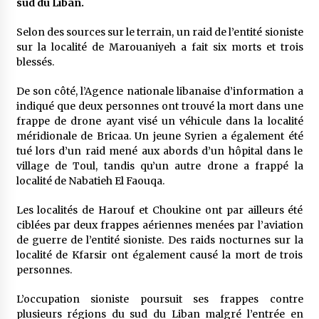
sud du Liban.
meilleur prêche du vendredi
2 semaines ago
Selon des sources sur le terrain, un raid de l’entité sioniste
sur la localité de Marouaniyeh a fait six morts et trois
Droit à l’affiliation au régime national de
blessés.
retraite : Coup d’envoi d’une campagne de
sensibilisation au profit de la communauté
nationale à l’étranger
3 semaines ago
De son côté, l’Agence nationale libanaise d’information a
indiqué que deux personnes ont trouvé la mort dans une
Lancement d’une campagne nationale de
frappe de drone ayant visé un véhicule dans la localité
sensibilisation sur la lutte contre le travail
méridionale de Bricaa. Un jeune Syrien a également été
informel
tué lors d’un raid mené aux abords d’un hôpital dans le
3 semaines ago
village de Toul, tandis qu’un autre drone a frappé la
localité de Nabatieh El Faouqa.
Première voiture de course conçue et
fabriquée localement : Une équipe d’étudiants
Les localités de Harouf et Choukine ont par ailleurs été
algériens participe à une compétition
internationale
ciblées par deux frappes aériennes menées par l’aviation
3 semaines ago
de guerre de l’entité sioniste. Des raids nocturnes sur la
localité de Kfarsir ont également causé la mort de trois
Université Alger 3 : Lancement d’un master à
cursus intégré à la licence en communication
personnes.
en langue amazighe
3 semaines ago
L’occupation sioniste poursuit ses frappes contre
plusieurs régions du sud du Liban malgré l’entrée en