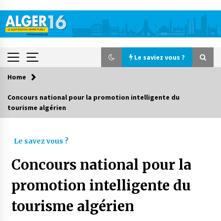
Skip
to
content
Le saviez vous ?
Home
Le saviez vous ?
Concours national pour la promotion intelligente du
tourisme algérien
Accidents de la circulation : 11 décès et 243
blessés en 24 heures
3 jours ago
Le savez vous ?
Début des camps d’été pour un deuxième
Concours national pour la
groupe d’enfants autistes
4 jours ago
promotion intelligente du
tourisme algérien
Parking de la Promenade des Sablettes : Mis en
service de bornes automatiques