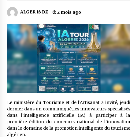
5 jours ago
ALGER 16 DZ
2 mois ago
Carte Chiffa : Mise à jour au niveau des
pharmacies désormais possible pour les
ayants droit
6 jours ago
La Gendarmerie nationale lance ses comptes
officiels sur les réseaux sociaux
1 semaine ago
Droit de change : Le CPA lance une carte VISA
dédiée aux voyages à l’étranger
2 semaines ago
En service à partir du 1er août prochain :
Le ministère du Tourisme et de l’Artisanat a invité, jeudi
Lancement de la plateforme numérique dédiée
dernier dans un communiqué, les innovateurs spécialisés
à l’importation
dans l’intelligence artificielle (IA) à participer à la
2 semaines ago
première édition du concours national de l’innovation
dans le domaine de la promotion intelligente du tourisme
Affaires religieuses : Ouverture des
algérien.
candidatures au concours du Prix national du