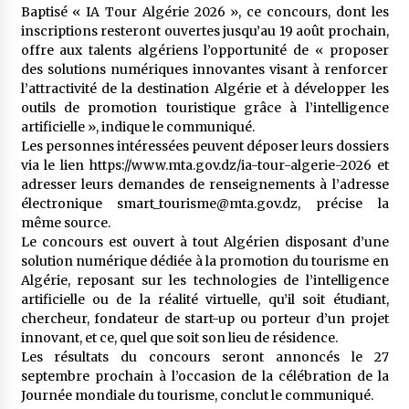
meilleur prêche du vendredi
Baptisé « IA Tour Algérie 2026 », ce concours, dont les
2 semaines ago
inscriptions resteront ouvertes jusqu’au 19 août prochain,
offre aux talents algériens l’opportunité de « proposer
Droit à l’affiliation au régime national de
des solutions numériques innovantes visant à renforcer
retraite : Coup d’envoi d’une campagne de
l’attractivité de la destination Algérie et à développer les
sensibilisation au profit de la communauté
outils de promotion touristique grâce à l’intelligence
nationale à l’étranger
3 semaines ago
artificielle », indique le communiqué.
Les personnes intéressées peuvent déposer leurs dossiers
Lancement d’une campagne nationale de
via le lien https://www.mta.gov.dz/ia-tour-algerie-2026 et
sensibilisation sur la lutte contre le travail
informel
adresser leurs demandes de renseignements à l’adresse
3 semaines ago
électronique smart_tourisme@mta.gov.dz, précise la
même source.
Première voiture de course conçue et
Le concours est ouvert à tout Algérien disposant d’une
fabriquée localement : Une équipe d’étudiants
solution numérique dédiée à la promotion du tourisme en
algériens participe à une compétition
Algérie, reposant sur les technologies de l’intelligence
internationale
3 semaines ago
artificielle ou de la réalité virtuelle, qu’il soit étudiant,
chercheur, fondateur de start-up ou porteur d’un projet
Université Alger 3 : Lancement d’un master à
innovant, et ce, quel que soit son lieu de résidence.
cursus intégré à la licence en communication
Les résultats du concours seront annoncés le 27
en langue amazighe
septembre prochain à l’occasion de la célébration de la
3 semaines ago
Journée mondiale du tourisme, conclut le communiqué.