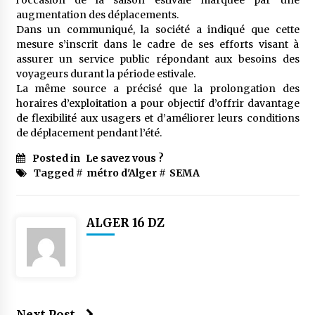
l’occasion de la saison estivale marquée par une
à l’importation
augmentation des déplacements.
2 semaines ago
Dans un communiqué, la société a indiqué que cette
mesure s’inscrit dans le cadre de ses efforts visant à
Affaires religieuses : Ouverture des
assurer un service public répondant aux besoins des
candidatures au concours du Prix national du
meilleur prêche du vendredi
voyageurs durant la période estivale.
2 semaines ago
La même source a précisé que la prolongation des
horaires d’exploitation a pour objectif d’offrir davantage
Droit à l’affiliation au régime national de
de flexibilité aux usagers et d’améliorer leurs conditions
retraite : Coup d’envoi d’une campagne de
de déplacement pendant l’été.
sensibilisation au profit de la communauté
nationale à l’étranger
3 semaines ago
Posted in
Le savez vous ?
Tagged #
métro d'Alger
#
SEMA
Lancement d’une campagne nationale de
sensibilisation sur la lutte contre le travail
informel
3 semaines ago
ALGER 16 DZ
Première voiture de course conçue et
fabriquée localement : Une équipe d’étudiants
algériens participe à une compétition
internationale
3 semaines ago
Next Post