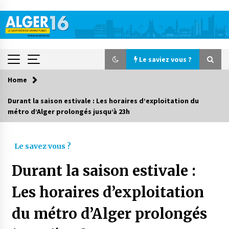
Skip
to
content
Le saviez vous ?
Home
Le saviez vous ?
Durant la saison estivale : Les horaires d’exploitation du
métro d’Alger prolongés jusqu’à 23h
Le CRA lance une campagne nationale de
solidarité pour la rentrée scolaire
9 heures ago
Le savez vous ?
Accidents de la circulation : 11 décès et 243
Durant la saison estivale :
blessés en 24 heures
4 jours ago
Les horaires d’exploitation
du métro d’Alger prolongés
Début des camps d’été pour un deuxième
groupe d’enfants autistes