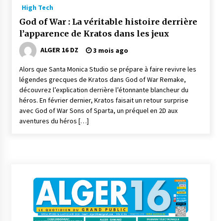
6 jours ago
High Tech
God of War : La véritable histoire derrière
Parking de la Promenade des Sablettes : Mis en
l’apparence de Kratos dans les jeux
service de bornes automatiques
7 jours ago
ALGER 16 DZ
3 mois ago
Alors que Santa Monica Studio se prépare à faire revivre les
Carte Chiffa : Mise à jour au niveau des
légendes grecques de Kratos dans God of War Remake,
pharmacies désormais possible pour les
ayants droit
découvrez l’explication derrière l’étonnante blancheur du
1 semaine ago
héros. En février dernier, Kratos faisait un retour surprise
avec God of War Sons of Sparta, un préquel en 2D aux
La Gendarmerie nationale lance ses comptes
aventures du héros […]
officiels sur les réseaux sociaux
2 semaines ago
Droit de change : Le CPA lance une carte VISA
dédiée aux voyages à l’étranger
2 semaines ago
En service à partir du 1er août prochain :
Lancement de la plateforme numérique dédiée