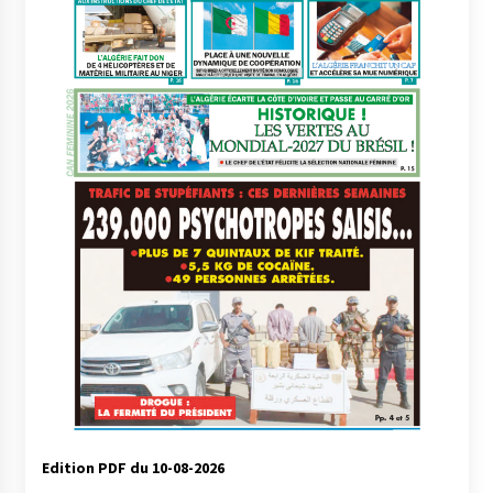
à l’importation
2 semaines ago
Affaires religieuses : Ouverture des
candidatures au concours du Prix national du
meilleur prêche du vendredi
2 semaines ago
Droit à l’affiliation au régime national de
retraite : Coup d’envoi d’une campagne de
sensibilisation au profit de la communauté
nationale à l’étranger
3 semaines ago
Lancement d’une campagne nationale de
sensibilisation sur la lutte contre le travail
informel
3 semaines ago
Première voiture de course conçue et
fabriquée localement : Une équipe d’étudiants
algériens participe à une compétition
internationale
3 semaines ago
Edition PDF du 10-08-2026