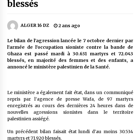
3 jours ago
blessés
Carte Chiffa : Mise à jour au niveau des
pharmacies désormais possible pour les
ALGER 16 DZ
2 ans ago
ayants droit
4 jours ago
Le bilan de l’agression lancée le 7 octobre dernier par
La Gendarmerie nationale lance ses comptes
l’armée de l’occupation sioniste contre la bande de
officiels sur les réseaux sociaux
Ghaza est passé mardi à 30.631 martyrs et 72.043
1 semaine ago
blessés, en majorité des femmes et des enfants, a
annoncé le ministère palestinien de la Santé.
Droit de change : Le CPA lance une carte VISA
dédiée aux voyages à l’étranger
1 semaine ago
Le ministère a également fait état, dans un communiqué
repris par l’agence de presse Wafa, de 97 martyrs
En service à partir du 1er août prochain :
enregistrés au cours des dernières 24 heures dans de
Lancement de la plateforme numérique dédiée
nouvelles agressions sionistes dans le territoire
à l’importation
palestinien assiégé.
1 semaine ago
Un précédent bilan faisait état lundi d’au moins 30.534
Affaires religieuses : Ouverture des
martyrs et 71.920 blessés.
candidatures au concours du Prix national du