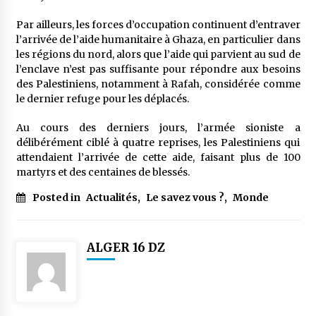
meilleur prêche du vendredi
2 semaines ago
Par ailleurs, les forces d’occupation continuent d’entraver
l’arrivée de l’aide humanitaire à Ghaza, en particulier dans
Droit à l’affiliation au régime national de
les régions du nord, alors que l’aide qui parvient au sud de
retraite : Coup d’envoi d’une campagne de
l’enclave n’est pas suffisante pour répondre aux besoins
sensibilisation au profit de la communauté
des Palestiniens, notamment à Rafah, considérée comme
nationale à l’étranger
2 semaines ago
le dernier refuge pour les déplacés.
Lancement d’une campagne nationale de
Au cours des derniers jours, l’armée sioniste a
sensibilisation sur la lutte contre le travail
informel
délibérément ciblé à quatre reprises, les Palestiniens qui
2 semaines ago
attendaient l’arrivée de cette aide, faisant plus de 100
martyrs et des centaines de blessés.
Première voiture de course conçue et
Posted in
Actualités
fabriquée localement : Une équipe d’étudiants
,
Le savez vous ?
,
Monde
algériens participe à une compétition
internationale
3 semaines ago
ALGER 16 DZ
Université Alger 3 : Lancement d’un master à
cursus intégré à la licence en communication
en langue amazighe
3 semaines ago