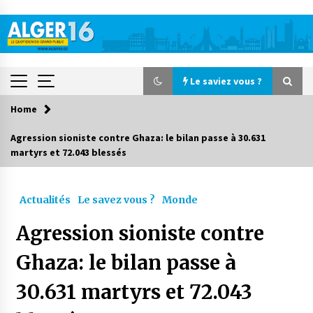
Skip
to
content
Le saviez vous ?
Home
Le saviez vous ?
Agression sioniste contre Ghaza: le bilan passe à 30.631
martyrs et 72.043 blessés
Accidents de la circulation : 11 décès et 243
blessés en 24 heures
12 heures ago
Actualités
Le savez vous ?
Monde
Début des camps d’été pour un deuxième
Agression sioniste contre
groupe d’enfants autistes
2 jours ago
Ghaza: le bilan passe à
30.631 martyrs et 72.043
Parking de la Promenade des Sablettes : Mis en
service de bornes automatiques