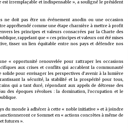
est irremplaçable et indispensable », a souligné le président
s ne doit pas être un événement anodin ou une occasion
être appréhendé comme une étape charnière à mettre à profit
nvers les principes et valeurs consacrées par la Charte des
publique, rappelant que « ces principes et valeurs ont été mises
ive, tisser un lien équitable entre nos pays et défendre nos
ne « opportunité renouvelée pour rattraper les occasions
ifiques aux crises et conflits qui accablent la communauté
solide pour envisager les perspectives d’avenir à la lumière
antissant la sécurité, la stabilité et la prospérité pour tous,
icains qui a tant duré, répondant aux appels de détresse des
au des époques révolues : la domination, l’occupation et le
publique.
ys du monde à adhérer à cette « noble initiative » et à joindre
ui sanctionneront ce Sommet en « actions concrètes à même de
et futures ».