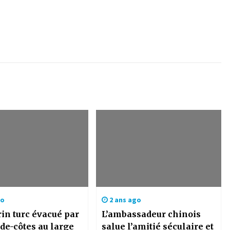
go
2 ans ago
in turc évacué par
L’ambassadeur chinois
de-côtes au large
salue l’amitié séculaire et