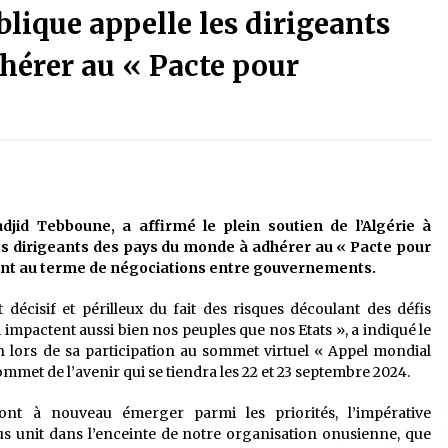
blique appelle les dirigeants
3 jours ago
hérer au « Pacte pour
La Gendarmerie nationale lance ses
le
comptes officiels sur les réseaux
sociaux
1 semaine ago
Affaires religieuses : Ouverture des
candidatures au concours du Prix
national du meilleur prêche du
vendredi
2 semaines ago
jid Tebboune, a affirmé le plein soutien de l’Algérie à
les dirigeants des pays du monde à adhérer au « Pacte
pour
Première voiture de course conçue
ment au terme de négociations entre gouvernements.
et fabriquée localement : Une équipe
d’étudiants algériens participe à
écisif et périlleux du fait des risques découlant des défis
une compétition internationale
3 semaines ago
 impactent aussi bien nos peuples que nos Etats », a indiqué le
n lors de sa participation au sommet virtuel « Appel mondial
mmet de l’avenir qui se tiendra les 22 et 23 septembre 2024.
font à nouveau émerger parmi les priorités, l’impérative
us unit dans l’enceinte de notre organisation onusienne, que