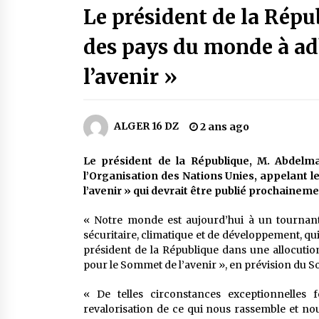
Le président de la Répu
2 jours ago
des pays du monde à ad
Carte Chiffa : Mise à jour au niveau
des pharmacies désormais possib
l’avenir »
pour les ayants droit
5 jours ago
En service à partir du 1er août
ALGER 16 DZ
2 ans ago
prochain : Lancement de la
plateforme numérique dédiée à
l’importation
2 semaines ago
Le président de la République, M. Abdelmad
l’Organisation des Nations Unies, appelant 
Lancement d’une campagne
l’avenir » qui devrait être publié prochaine
nationale de sensibilisation sur la
lutte contre le travail informel
« Notre monde est aujourd’hui à un tournant d
3 semaines ago
sécuritaire, climatique et de développement, qui
président de la République dans une allocutio
pour le Sommet de l’avenir », en prévision du So
« De telles circonstances exceptionnelles 
revalorisation de ce qui nous rassemble et no