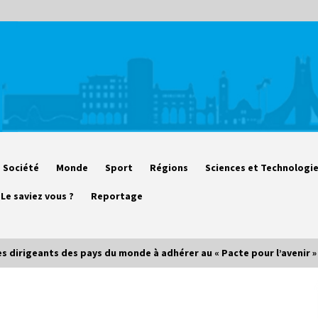
Société
Monde
Sport
Régions
Sciences et Technologi
Le saviez vous ?
Reportage
es dirigeants des pays du monde à adhérer au « Pacte pour l’avenir »
Début des camps d’été pour un
deuxième groupe d’enfants autistes