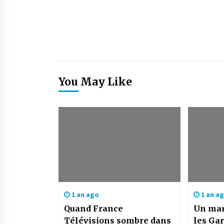
You May Like
1 an ago
1 an a
Quand France
Un mar
Télévisions sombre dans
les Gar