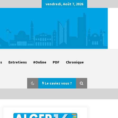
vendredi, Août 7, 2026
es
Entretiens
#Online
PDF
Chronique
Le saviez vous ?
Parking de la Promenade des
Sablettes : Mis en service de bornes