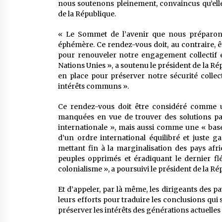
nous soutenons pleinement, convaincus qu’elle 
de la République.
« Le Sommet de l’avenir que nous préparon
éphémère. Ce rendez-vous doit, au contraire, 
pour renouveler notre engagement collectif e
Nations Unies », a soutenu le président de la Ré
en place pour préserver notre sécurité collect
intérêts communs ».
Ce rendez-vous doit être considéré comme u
manquées en vue de trouver des solutions pac
internationale », mais aussi comme une « base 
d’un ordre international équilibré et juste gar
mettant fin à la marginalisation des pays afr
peuples opprimés et éradiquant le dernier flé
colonialisme », a poursuivi le président de la Ré
Et d’appeler, par là même, les dirigeants des pa
leurs efforts pour traduire les conclusions q
préserver les intérêts des générations actuelles 