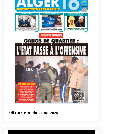
automatiques
4 jours ago
Droit de change : Le CPA lance une
carte VISA dédiée aux voyages à
l’étranger
1 semaine ago
Droit à l’affiliation au régime
national de retraite : Coup d’envoi
d’une campagne de sensibilisation
au profit de la communauté
2 semaines ago
nationale à l’étranger
Université Alger 3 : Lancement d’un
master à cursus intégré à la licence
en communication en langue
amazighe
3 semaines ago
Edition PDF du 06-08-2026