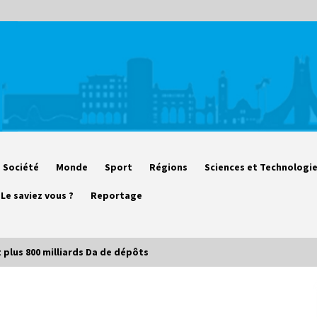
Société
Monde
Sport
Régions
Sciences et Technologi
Le saviez vous ?
Reportage
 plus 800 milliards Da de dépôts
Début des camps d’été pour un
deuxième groupe d’enfants autistes