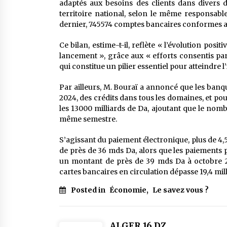
adaptés aux besoins des clients dans divers d
territoire national, selon le même responsabl
dernier, 745574 comptes bancaires conformes au
Ce bilan, estime-t-il, reflète « l’évolution posi
lancement », grâce aux « efforts consentis pa
qui constitue un pilier essentiel pour atteindre l
Par ailleurs, M. Bouraï a annoncé que les banq
2024, des crédits dans tous les domaines, et pou
les 13000 milliards de Da, ajoutant que le no
même semestre.
S’agissant du paiement électronique, plus de 4,
de près de 36 mds Da, alors que les paiements p
un montant de près de 39 mds Da à octobre 2
cartes bancaires en circulation dépasse 19,4 mill
Posted in
Économie
,
Le savez vous ?
ALGER 16 DZ