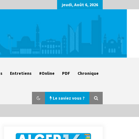
jeudi, Août 6, 2026
es
Entretiens
#Online
PDF
Chronique
Le saviez vous ?
Parking de la Promenade des
Sablettes : Mis en service de bornes