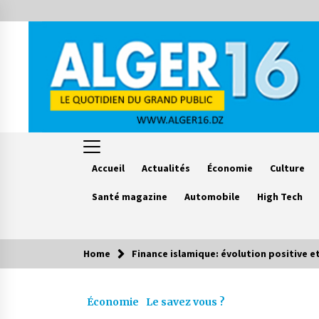
Skip
to
content
Accueil
Actualités
Économie
Culture
Santé magazine
Automobile
High Tech
Home
Finance islamique: évolution positive et
Le saviez vous ?
Économie
Le savez vous ?
Accidents de la circulation : 11
décès et 243 blessés en 24 heures