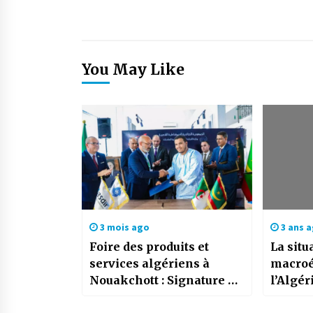
You May Like
3 mois ago
3 ans 
Foire des produits et
La situ
services algériens à
macroé
Nouakchott : Signature de
l’Algér
52 accords dans divers
solide