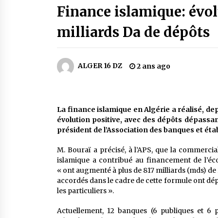
Finance islamique: évol
22 heures ago
milliards Da de dépôts
Carte Chiffa : Mise à jour au niveau
des pharmacies désormais possib
pour les ayants droit
4 jours ago
ALGER 16 DZ
2 ans ago
En service à partir du 1er août
prochain : Lancement de la
plateforme numérique dédiée à
l’importation
La finance islamique en Algérie a réalisé, d
1 semaine ago
évolution positive, avec des dépôts dépassant
président de l’Association des banques et ét
Lancement d’une campagne
nationale de sensibilisation sur la
lutte contre le travail informel
M. Bouraï a précisé, à l’APS, que la commercia
2 semaines ago
islamique a contribué au financement de l’é
« ont augmenté à plus de 817 milliards (mds) d
accordés dans le cadre de cette formule ont dé
les particuliers ».
Actuellement, 12 banques (6 publiques et 6 