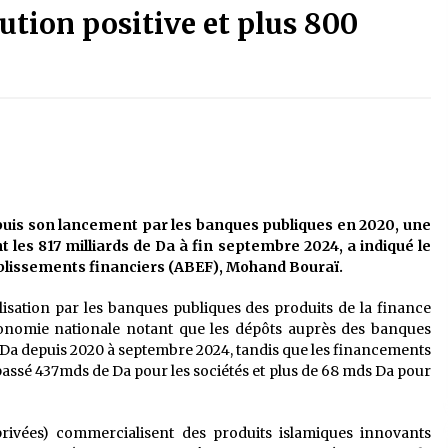
ution positive et plus 800
2 jours ago
La Gendarmerie nationale lance ses
le
comptes officiels sur les réseaux
sociaux
1 semaine ago
Affaires religieuses : Ouverture des
candidatures au concours du Prix
national du meilleur prêche du
vendredi
epuis son lancement par les banques publiques en 2020, une
2 semaines ago
 les 817 milliards de Da à fin septembre 2024, a indiqué le
ablissements financiers (ABEF), Mohand Bouraï.
Première voiture de course conçue
et fabriquée localement : Une équipe
d’étudiants algériens participe à
lisation par les banques publiques des produits de la finance
une compétition internationale
3 semaines ago
conomie nationale notant que les dépôts auprès des banques
e Da depuis 2020 à septembre 2024, tandis que les financements
passé 437mds de Da pour les sociétés et plus de 68 mds Da pour
privées) commercialisent des produits islamiques innovants