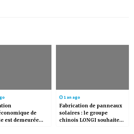
ago
1 an ago
ation
Fabrication de panneaux
conomique de
solaires : le groupe
ie est demeurée
chinois LONGI souhaite
 en 2022
investir en Algérie