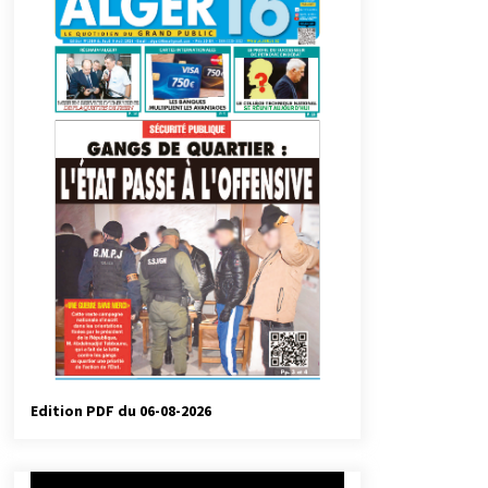
automatiques
3 jours ago
Droit de change : Le CPA lance une
carte VISA dédiée aux voyages à
l’étranger
1 semaine ago
Droit à l’affiliation au régime
national de retraite : Coup d’envoi
d’une campagne de sensibilisation
au profit de la communauté
2 semaines ago
nationale à l’étranger
Université Alger 3 : Lancement d’un
master à cursus intégré à la licence
en communication en langue
amazighe
3 semaines ago
Edition PDF du 06-08-2026