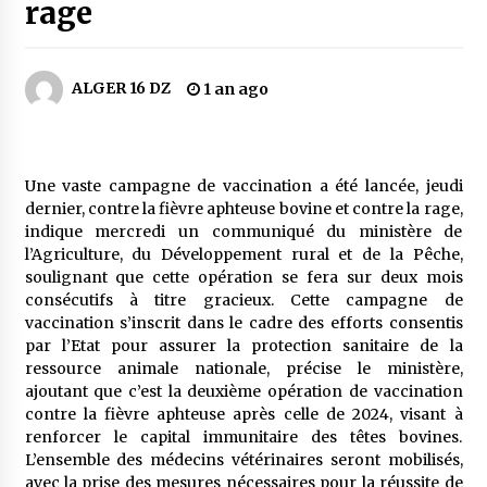
4 jours ago
rage
Carte Chiffa : Mise à jour au niveau des
pharmacies désormais possible pour les
ALGER 16 DZ
1 an ago
ayants droit
5 jours ago
La Gendarmerie nationale lance ses comptes
officiels sur les réseaux sociaux
Une vaste campagne de vaccination a été lancée, jeudi
1 semaine ago
dernier, contre la fièvre aphteuse bovine et contre la rage,
indique mercredi un communiqué du ministère de
l’Agriculture, du Développement rural et de la Pêche,
Droit de change : Le CPA lance une carte VISA
soulignant que cette opération se fera sur deux mois
dédiée aux voyages à l’étranger
consécutifs à titre gracieux. Cette campagne de
1 semaine ago
vaccination s’inscrit dans le cadre des efforts consentis
par l’Etat pour assurer la protection sanitaire de la
En service à partir du 1er août prochain :
ressource animale nationale, précise le ministère,
Lancement de la plateforme numérique dédiée
ajoutant que c’est la deuxième opération de vaccination
à l’importation
contre la fièvre aphteuse après celle de 2024, visant à
2 semaines ago
renforcer le capital immunitaire des têtes bovines.
L’ensemble des médecins vétérinaires seront mobilisés,
Affaires religieuses : Ouverture des
candidatures au concours du Prix national du
avec la prise des mesures nécessaires pour la réussite de