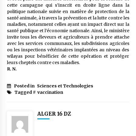
meilleur prêche du vendredi
cette campagne qui s’inscrit en droite ligne dans la
2 semaines ago
politique nationale suivie en matière de protection de la
santé animale, à travers la prévention et la lutte contre les
Droit à l’affiliation au régime national de
maladies, notamment celles ayant un impact direct sur la
retraite : Coup d’envoi d’une campagne de
santé publique et l’économie nationale. Ainsi, le ministère
sensibilisation au profit de la communauté
invite tous les éleveurs et agriculteurs à prendre attache
nationale à l’étranger
2 semaines ago
avec les services communaux, les subdivisions agricoles
ou les inspections vétérinaires implantées au niveau des
Lancement d’une campagne nationale de
wilayas pour bénéficier de cette opération et protéger
sensibilisation sur la lutte contre le travail
informel
leurs cheptels contre ces maladies.
3 semaines ago
R. N.
Première voiture de course conçue et
fabriquée localement : Une équipe d’étudiants
Posted in
Sciences et Technologies
algériens participe à une compétition
Tagged #
vaccination
internationale
3 semaines ago
Université Alger 3 : Lancement d’un master à
ALGER 16 DZ
cursus intégré à la licence en communication
en langue amazighe
3 semaines ago