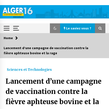
Skip
to
content
Le saviez vous ?
Home
Le saviez vous ?
Lancement d’une campagne de vaccination contre la
fièvre aphteuse bovine et la rage
Accidents de la circulation : 11 décès et 243
blessés en 24 heures
2 jours ago
Sciences et Technologies
Début des camps d’été pour un deuxième
Lancement d’une campagne
groupe d’enfants autistes
3 jours ago
de vaccination contre la
fièvre aphteuse bovine et la
Parking de la Promenade des Sablettes : Mis en
service de bornes automatiques