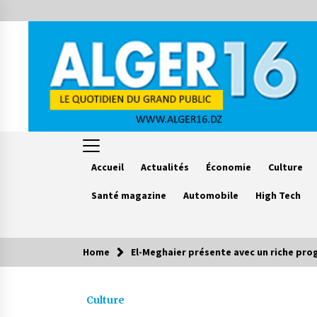
Skip
to
content
Accueil
Actualités
Économie
Culture
Santé magazine
Automobile
High Tech
Home
El-Meghaier présente avec un riche prog
Le saviez vous ?
Culture
Accidents de la circulation : 11
décès et 243 blessés en 24 heures