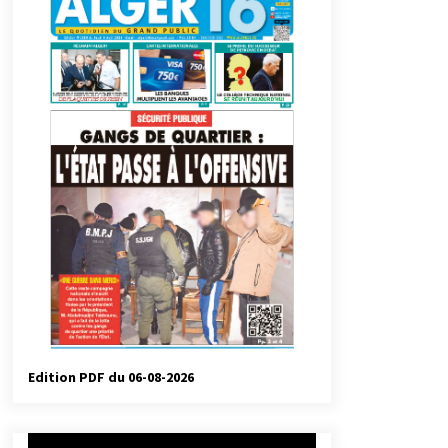
automatiques
4 jours ago
Droit de change : Le CPA lance une
carte VISA dédiée aux voyages à
l’étranger
1 semaine ago
Droit à l’affiliation au régime
national de retraite : Coup d’envoi
d’une campagne de sensibilisation
au profit de la communauté
2 semaines ago
nationale à l’étranger
Université Alger 3 : Lancement d’un
master à cursus intégré à la licence
en communication en langue
amazighe
3 semaines ago
Edition PDF du 06-08-2026