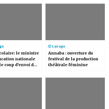
ago
1 an ago
colaire: le ministre
Annaba : ouverture du
ucation nationale
festival de la production
e coup d’envoi de
théâtrale féminine
dition de la
station School
ic Kids