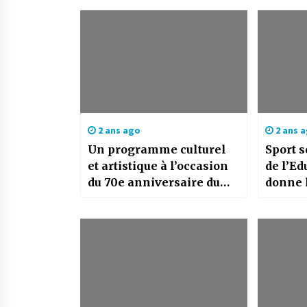
2 ans ago
2 ans 
Un programme culturel
Sport s
et artistique à l’occasion
de l’Ed
du 70e anniversaire du
donne l
déclenchement de la
la 2e é
Guerre de libération
manife
Athlet