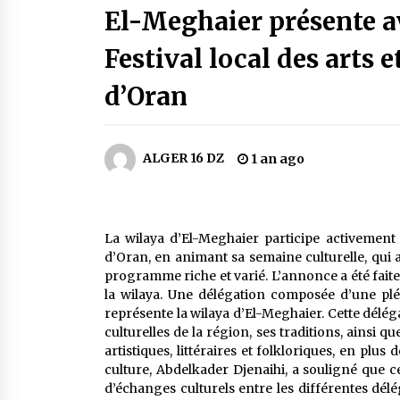
El-Meghaier présente 
2 jours ago
Festival local des arts 
Carte Chiffa : Mise à jour au niveau
des pharmacies désormais possib
d’Oran
pour les ayants droit
5 jours ago
En service à partir du 1er août
ALGER 16 DZ
1 an ago
prochain : Lancement de la
plateforme numérique dédiée à
l’importation
2 semaines ago
La wilaya d’El-Meghaier participe activement a
Lancement d’une campagne
nationale de sensibilisation sur la
d’Oran, en animant sa semaine culturelle, qui a
lutte contre le travail informel
programme riche et varié. L’annonce a été faite,
3 semaines ago
la wilaya. Une délégation composée d’une pléia
représente la wilaya d’El-Meghaier. Cette délég
culturelles de la région, ses traditions, ainsi q
artistiques, littéraires et folkloriques, en plus
culture, Abdelkader Djenaihi, a souligné que c
d’échanges culturels entre les différentes dél