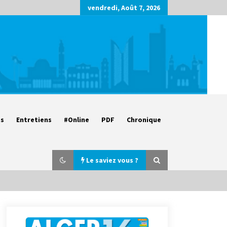
vendredi, Août 7, 2026
es
Entretiens
#Online
PDF
Chronique
Le saviez vous ?
Parking de la Promenade des
Sablettes : Mis en service de bornes