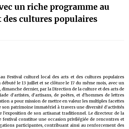
avec un riche programme au
3 jours ago
et des cultures populaires
La Gendarmerie nationale lance ses
le
comptes officiels sur les réseaux
sociaux
1 semaine ago
Affaires religieuses : Ouverture des
candidatures au concours du Prix
national du meilleur prêche du
vendredi
2 semaines ago
u Festival culturel local des arts et des cultures populaires
Première voiture de course conçue
et fabriquée localement : Une équipe
 débuté le 13 juillet et se clôture le 17 du même mois, avec un
d’étudiants algériens participe à
 dimanche dernier, par la Direction de la culture et des arts de
une compétition internationale
3 semaines ago
de d’artistes, d’artisans, de poètes, et d’hommes de lettres
ation a pour mission de mettre en valeur les multiples facettes
ue son patrimoine immatériel à travers une diversité d’activités
 de l’exposition de son artisanat traditionnel. Le directeur de la
e festival constitue une occasion privilégiée de rencontres et
égations participantes, contribuant ainsi au renforcement des