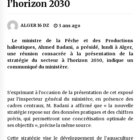
3 jours ago
l’horizon 2030
Carte Chiffa : Mise à jour au niveau des
pharmacies désormais possible pour les
ALGER 16 DZ
3 ans ago
ayants droit
4 jours ago
Le ministre de la Pêche et des Productions
La Gendarmerie nationale lance ses comptes
halieutiques, Ahmed Badani, a présidé, lundi à Alger,
officiels sur les réseaux sociaux
une réunion consacrée à la présentation de la
1 semaine ago
stratégie du secteur à l’horizon 2030, indique un
communiqué du ministère.
Droit de change : Le CPA lance une carte VISA
dédiée aux voyages à l’étranger
1 semaine ago
S’exprimant à l’occasion de la présentation de cet exposé
par l’inspecteur général du ministère, en présence des
En service à partir du 1er août prochain :
cadres centraux, M. Badani a affirmé que « la nouvelle
Lancement de la plateforme numérique dédiée
stratégie repose sur des données pratiques et des chiffres
à l’importation
précis, qui permettront une concrétisation optimale de
1 semaine ago
ses objectifs », précise la même source.
Affaires religieuses : Ouverture des
Cette stratégie vise le développement de l’aquaculture
candidatures au concours du Prix national du