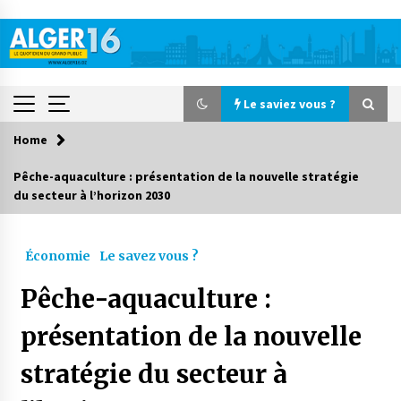
Skip
to
content
Le saviez vous ?
Home
Le saviez vous ?
Pêche-aquaculture : présentation de la nouvelle stratégie
du secteur à l’horizon 2030
Accidents de la circulation : 11 décès et 243
blessés en 24 heures
1 jour ago
Économie
Le savez vous ?
Début des camps d’été pour un deuxième
Pêche-aquaculture :
groupe d’enfants autistes
2 jours ago
présentation de la nouvelle
stratégie du secteur à
Parking de la Promenade des Sablettes : Mis en
service de bornes automatiques