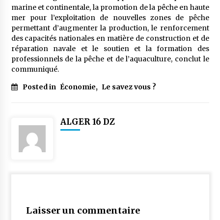
meilleur prêche du vendredi
marine et continentale, la promotion de la pêche en haute
2 semaines ago
mer pour l’exploitation de nouvelles zones de pêche
permettant d’augmenter la production, le renforcement
Droit à l’affiliation au régime national de
des capacités nationales en matière de construction et de
retraite : Coup d’envoi d’une campagne de
réparation navale et le soutien et la formation des
sensibilisation au profit de la communauté
professionnels de la pêche et de l’aquaculture, conclut le
nationale à l’étranger
2 semaines ago
communiqué.
Lancement d’une campagne nationale de
Posted in
Économie
,
Le savez vous ?
sensibilisation sur la lutte contre le travail
informel
2 semaines ago
ALGER 16 DZ
Première voiture de course conçue et
fabriquée localement : Une équipe d’étudiants
algériens participe à une compétition
internationale
3 semaines ago
Université Alger 3 : Lancement d’un master à
cursus intégré à la licence en communication
en langue amazighe
3 semaines ago
Laisser un commentaire