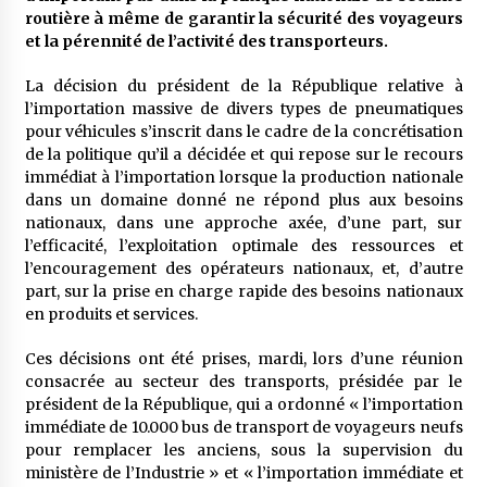
meilleur prêche du vendredi
routière à même de garantir la sécurité des voyageurs
2 semaines ago
et la pérennité de l’activité des transporteurs.
Droit à l’affiliation au régime national de
La décision du président de la République relative à
retraite : Coup d’envoi d’une campagne de
l’importation massive de divers types de pneumatiques
sensibilisation au profit de la communauté
pour véhicules s’inscrit dans le cadre de la concrétisation
nationale à l’étranger
2 semaines ago
de la politique qu’il a décidée et qui repose sur le recours
immédiat à l’importation lorsque la production nationale
Lancement d’une campagne nationale de
dans un domaine donné ne répond plus aux besoins
sensibilisation sur la lutte contre le travail
informel
nationaux, dans une approche axée, d’une part, sur
2 semaines ago
l’efficacité, l’exploitation optimale des ressources et
l’encouragement des opérateurs nationaux, et, d’autre
Première voiture de course conçue et
part, sur la prise en charge rapide des besoins nationaux
fabriquée localement : Une équipe d’étudiants
en produits et services.
algériens participe à une compétition
internationale
3 semaines ago
Ces décisions ont été prises, mardi, lors d’une réunion
consacrée au secteur des transports, présidée par le
Université Alger 3 : Lancement d’un master à
président de la République, qui a ordonné « l’importation
cursus intégré à la licence en communication
en langue amazighe
immédiate de 10.000 bus de transport de voyageurs neufs
3 semaines ago
pour remplacer les anciens, sous la supervision du
ministère de l’Industrie » et « l’importation immédiate et