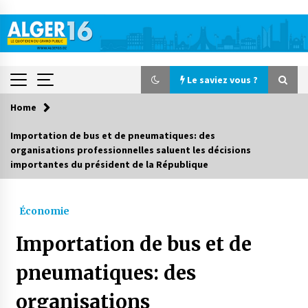
Skip
to
content
Le saviez vous ?
Home
Le saviez vous ?
Importation de bus et de pneumatiques: des
organisations professionnelles saluent les décisions
Accidents de la circulation : 11 décès et 243
importantes du président de la République
blessés en 24 heures
23 heures ago
Économie
Début des camps d’été pour un deuxième
groupe d’enfants autistes
Importation de bus et de
2 jours ago
pneumatiques: des
Parking de la Promenade des Sablettes : Mis en
service de bornes automatiques
organisations