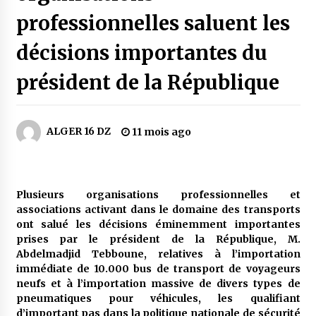
3 jours ago
professionnelles saluent les
Carte Chiffa : Mise à jour au niveau des
décisions importantes du
pharmacies désormais possible pour les
ayants droit
président de la République
4 jours ago
La Gendarmerie nationale lance ses comptes
officiels sur les réseaux sociaux
ALGER 16 DZ
1 semaine ago
11 mois ago
Droit de change : Le CPA lance une carte VISA
dédiée aux voyages à l’étranger
Plusieurs organisations professionnelles et
1 semaine ago
associations activant dans le domaine des transports
ont salué les décisions éminemment importantes
En service à partir du 1er août prochain :
prises par le président de la République, M.
Lancement de la plateforme numérique dédiée
Abdelmadjid Tebboune, relatives à l’importation
à l’importation
immédiate de 10.000 bus de transport de voyageurs
1 semaine ago
neufs et à l’importation massive de divers types de
pneumatiques pour véhicules, les qualifiant
Affaires religieuses : Ouverture des
candidatures au concours du Prix national du
d’important pas dans la politique nationale de sécurité