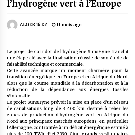
2 jours ago
l’hydrogène vert à l’Europe
Carte Chiffa : Mise à jour au niveau des
pharmacies désormais possible pour les
ALGER 16 DZ
11 mois ago
ayants droit
3 jours ago
La Gendarmerie nationale lance ses comptes
officiels sur les réseaux sociaux
Le projet de corridor de l’hydrogène SunsHyne franchit
1 semaine ago
une étape clé avec la finalisation réussie de son étude de
faisabilité technique et commerciale.
Cette avancée marque un moment charnière pour la
Droit de change : Le CPA lance une carte VISA
transition énergétique en Europe et en Afrique du Nord,
dédiée aux voyages à l’étranger
alors que la course mondiale à la décarbonation et à la
1 semaine ago
réduction de la dépendance aux énergies fossiles
s’intensifie.
En service à partir du 1er août prochain :
Le projet SunsHyne prévoit la mise en place d’un réseau
Lancement de la plateforme numérique dédiée
de canalisations long de 3 400 km, destiné à relier les
à l’importation
zones de production d’hydrogène vert en Afrique du
1 semaine ago
Nord aux principaux marchés européens, en particulier
l’Allemagne, confrontée à un déficit énergétique estimé à
Affaires religieuses : Ouverture des
candidatures au concours du Prix national du
plus de 100 TWh d’ici 2030. Cinq grands gestionnaires