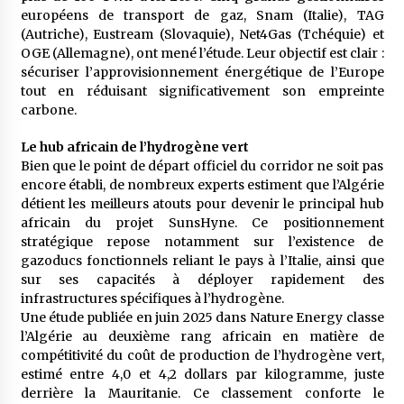
meilleur prêche du vendredi
européens de transport de gaz, Snam (Italie), TAG
2 semaines ago
(Autriche), Eustream (Slovaquie), Net4Gas (Tchéquie) et
OGE (Allemagne), ont mené l’étude. Leur objectif est clair :
Droit à l’affiliation au régime national de
sécuriser l’approvisionnement énergétique de l’Europe
retraite : Coup d’envoi d’une campagne de
tout en réduisant significativement son empreinte
sensibilisation au profit de la communauté
carbone.
nationale à l’étranger
2 semaines ago
Le hub africain de l’hydrogène vert
Lancement d’une campagne nationale de
Bien que le point de départ officiel du corridor ne soit pas
sensibilisation sur la lutte contre le travail
informel
encore établi, de nombreux experts estiment que l’Algérie
2 semaines ago
détient les meilleurs atouts pour devenir le principal hub
africain du projet SunsHyne. Ce positionnement
Première voiture de course conçue et
stratégique repose notamment sur l’existence de
fabriquée localement : Une équipe d’étudiants
gazoducs fonctionnels reliant le pays à l’Italie, ainsi que
algériens participe à une compétition
sur ses capacités à déployer rapidement des
internationale
3 semaines ago
infrastructures spécifiques à l’hydrogène.
Une étude publiée en juin 2025 dans Nature Energy classe
Université Alger 3 : Lancement d’un master à
l’Algérie au deuxième rang africain en matière de
cursus intégré à la licence en communication
en langue amazighe
compétitivité du coût de production de l’hydrogène vert,
3 semaines ago
estimé entre 4,0 et 4,2 dollars par kilogramme, juste
derrière la Mauritanie. Ce classement conforte le