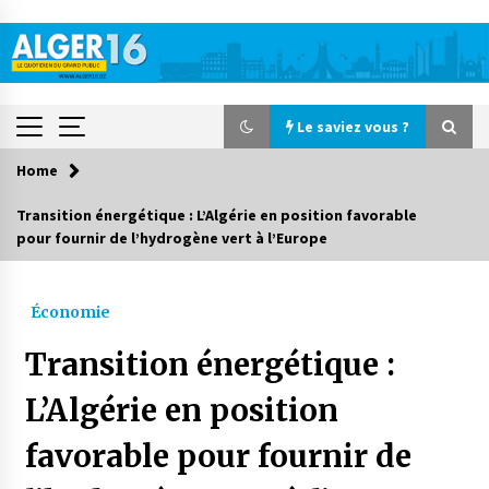
Skip
to
content
Le saviez vous ?
Home
Le saviez vous ?
Transition énergétique : L’Algérie en position favorable
pour fournir de l’hydrogène vert à l’Europe
Accidents de la circulation : 11 décès et 243
blessés en 24 heures
10 heures ago
Économie
Début des camps d’été pour un deuxième
Transition énergétique :
groupe d’enfants autistes
1 jour ago
L’Algérie en position
favorable pour fournir de
Parking de la Promenade des Sablettes : Mis en
service de bornes automatiques