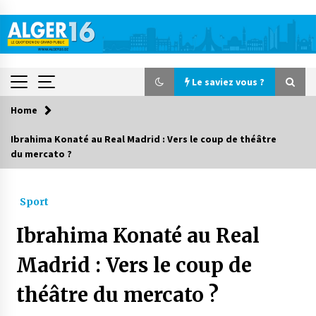
Skip
to
content
Le saviez vous ?
Home
Le saviez vous ?
Ibrahima Konaté au Real Madrid : Vers le coup de théâtre
du mercato ?
Accidents de la circulation : 11 décès et 243
blessés en 24 heures
3 jours ago
Sport
Début des camps d’été pour un deuxième
Ibrahima Konaté au Real
groupe d’enfants autistes
4 jours ago
Madrid : Vers le coup de
théâtre du mercato ?
Parking de la Promenade des Sablettes : Mis en
service de bornes automatiques