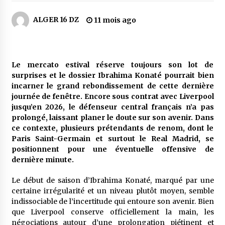
5 jours ago
ALGER 16 DZ
11 mois ago
Carte Chiffa : Mise à jour au niveau des
pharmacies désormais possible pour les
ayants droit
6 jours ago
Le mercato estival réserve toujours son lot de
surprises et le dossier Ibrahima Konaté pourrait bien
La Gendarmerie nationale lance ses comptes
officiels sur les réseaux sociaux
incarner le grand rebondissement de cette dernière
1 semaine ago
journée de fenêtre. Encore sous contrat avec Liverpool
jusqu’en 2026, le défenseur central français n’a pas
prolongé, laissant planer le doute sur son avenir. Dans
Droit de change : Le CPA lance une carte VISA
ce contexte, plusieurs prétendants de renom, dont le
dédiée aux voyages à l’étranger
Paris Saint-Germain et surtout le Real Madrid, se
2 semaines ago
positionnent pour une éventuelle offensive de
dernière minute.
En service à partir du 1er août prochain :
Lancement de la plateforme numérique dédiée
Le début de saison d’Ibrahima Konaté, marqué par une
à l’importation
certaine irrégularité et un niveau plutôt moyen, semble
2 semaines ago
indissociable de l’incertitude qui entoure son avenir. Bien
que Liverpool conserve officiellement la main, les
Affaires religieuses : Ouverture des
négociations autour d’une prolongation piétinent et
candidatures au concours du Prix national du