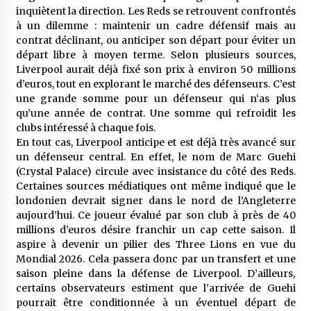
meilleur prêche du vendredi
inquiètent la direction. Les Reds se retrouvent confrontés
2 semaines ago
à un dilemme : maintenir un cadre défensif mais au
contrat déclinant, ou anticiper son départ pour éviter un
Droit à l’affiliation au régime national de
départ libre à moyen terme. Selon plusieurs sources,
retraite : Coup d’envoi d’une campagne de
Liverpool aurait déjà fixé son prix à environ 50 millions
sensibilisation au profit de la communauté
d’euros, tout en explorant le marché des défenseurs. C’est
nationale à l’étranger
3 semaines ago
une grande somme pour un défenseur qui n‘as plus
qu’une année de contrat. Une somme qui refroidit les
Lancement d’une campagne nationale de
clubs intéressé à chaque fois.
sensibilisation sur la lutte contre le travail
informel
En tout cas, Liverpool anticipe et est déjà très avancé sur
3 semaines ago
un défenseur central. En effet, le nom de Marc Guehi
(Crystal Palace) circule avec insistance du côté des Reds.
Première voiture de course conçue et
Certaines sources médiatiques ont même indiqué que le
fabriquée localement : Une équipe d’étudiants
londonien devrait signer dans le nord de l’Angleterre
algériens participe à une compétition
aujourd’hui. Ce joueur évalué par son club à près de 40
internationale
3 semaines ago
millions d’euros désire franchir un cap cette saison. Il
aspire à devenir un pilier des Three Lions en vue du
Université Alger 3 : Lancement d’un master à
Mondial 2026. Cela passera donc par un transfert et une
cursus intégré à la licence en communication
en langue amazighe
saison pleine dans la défense de Liverpool. D’ailleurs,
3 semaines ago
certains observateurs estiment que l’arrivée de Guehi
pourrait être conditionnée à un éventuel départ de