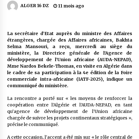
5 jours ago
ALGER 16 DZ
11 mois ago
Carte Chiffa : Mise à jour au niveau des
pharmacies désormais possible pour les
ayants droit
La secrétaire d’Etat auprès du ministre des Affaires
6 jours ago
étrangères, chargée des Affaires africaines, Bakhta
Selma Mansouri, a reçu, mercredi au siège du
La Gendarmerie nationale lance ses comptes
officiels sur les réseaux sociaux
ministère, la Directrice générale de l’Agence de
1 semaine ago
développement de l’Union africaine (AUDA-NEPAD),
Mme Nardos Bekele-Thomas, en visite en Algérie dans
le cadre de sa participation à la 4e édition de la Foire
Droit de change : Le CPA lance une carte VISA
commerciale intra-africaine (IATF-2025), indique un
dédiée aux voyages à l’étranger
communiqué du ministère.
2 semaines ago
La rencontre a porté sur « les moyens de renforcer la
En service à partir du 1er août prochain :
coopération entre l’Algérie et l’AUDA-NEPAD, en tant
Lancement de la plateforme numérique dédiée
qu’agence de développement de l’Union africaine
à l’importation
chargée de suivre les projets continentaux stratégiques »,
2 semaines ago
précise le communiqué.
Affaires religieuses : Ouverture des
A cette occasion, l’accent a été mis sur « le rôle central de
candidatures au concours du Prix national du