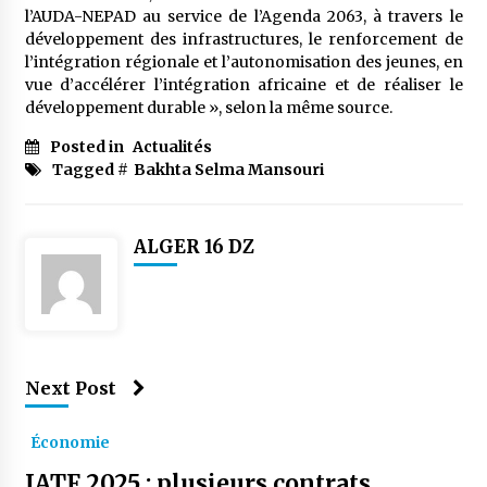
meilleur prêche du vendredi
l’AUDA-NEPAD au service de l’Agenda 2063, à travers le
2 semaines ago
développement des infrastructures, le renforcement de
l’intégration régionale et l’autonomisation des jeunes, en
Droit à l’affiliation au régime national de
vue d’accélérer l’intégration africaine et de réaliser le
retraite : Coup d’envoi d’une campagne de
développement durable », selon la même source.
sensibilisation au profit de la communauté
nationale à l’étranger
3 semaines ago
Posted in
Actualités
Tagged #
Bakhta Selma Mansouri
Lancement d’une campagne nationale de
sensibilisation sur la lutte contre le travail
informel
3 semaines ago
ALGER 16 DZ
Première voiture de course conçue et
fabriquée localement : Une équipe d’étudiants
algériens participe à une compétition
internationale
3 semaines ago
Next Post
Université Alger 3 : Lancement d’un master à
cursus intégré à la licence en communication
en langue amazighe
Économie
3 semaines ago
IATF 2025 : plusieurs contrats