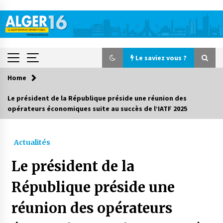
Skip
to
content
Le saviez vous ?
Home
Le saviez vous ?
Le président de la République préside une réunion des
opérateurs économiques suite au succès de l’IATF 2025
Accidents de la circulation : 11 décès et 243
blessés en 24 heures
3 jours ago
Actualités
Début des camps d’été pour un deuxième
Le président de la
groupe d’enfants autistes
4 jours ago
République préside une
réunion des opérateurs
Parking de la Promenade des Sablettes : Mis en
service de bornes automatiques