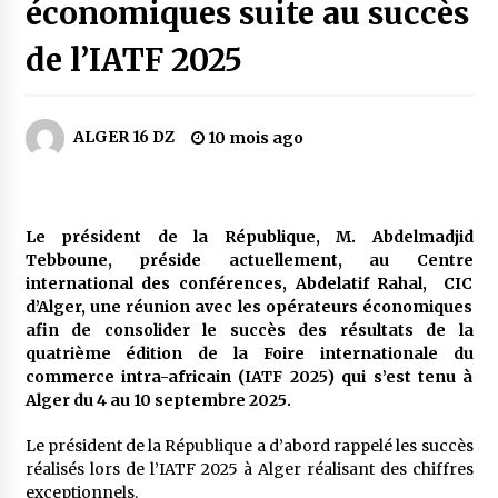
5 jours ago
économiques suite au succès
de l’IATF 2025
Carte Chiffa : Mise à jour au niveau des
pharmacies désormais possible pour les
ayants droit
6 jours ago
ALGER 16 DZ
10 mois ago
La Gendarmerie nationale lance ses comptes
officiels sur les réseaux sociaux
1 semaine ago
Le président de la République, M. Abdelmadjid
Tebboune, préside actuellement, au Centre
Droit de change : Le CPA lance une carte VISA
international des conférences, Abdelatif Rahal, CIC
dédiée aux voyages à l’étranger
d’Alger, une réunion avec les opérateurs économiques
2 semaines ago
afin de consolider le succès des résultats de la
quatrième édition de la Foire internationale du
En service à partir du 1er août prochain :
commerce intra-africain (IATF 2025) qui s’est tenu à
Lancement de la plateforme numérique dédiée
Alger du 4 au 10 septembre 2025.
à l’importation
2 semaines ago
Le président de la République a d’abord rappelé les succès
réalisés lors de l’IATF 2025 à Alger réalisant des chiffres
Affaires religieuses : Ouverture des
exceptionnels.
candidatures au concours du Prix national du