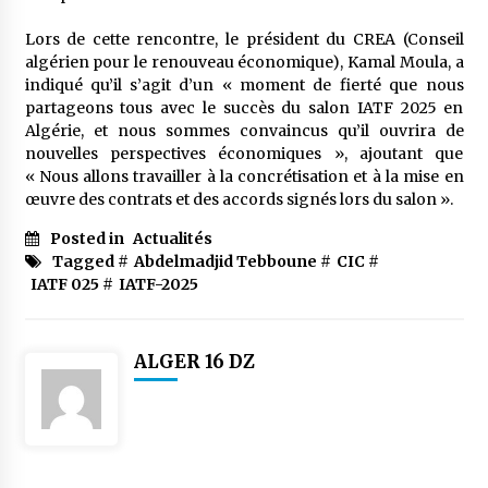
meilleur prêche du vendredi
2 semaines ago
Lors de cette rencontre, le président du CREA (Conseil
algérien pour le renouveau économique), Kamal Moula, a
Droit à l’affiliation au régime national de
indiqué qu’il s’agit d’un « moment de fierté que nous
retraite : Coup d’envoi d’une campagne de
partageons tous avec le succès du salon IATF 2025 en
sensibilisation au profit de la communauté
Algérie, et nous sommes convaincus qu’il ouvrira de
nationale à l’étranger
3 semaines ago
nouvelles perspectives économiques », ajoutant que
« Nous allons travailler à la concrétisation et à la mise en
Lancement d’une campagne nationale de
œuvre des contrats et des accords signés lors du salon ».
sensibilisation sur la lutte contre le travail
informel
Posted in
Actualités
3 semaines ago
Tagged #
Abdelmadjid Tebboune
#
CIC
#
IATF 025
#
IATF-2025
Première voiture de course conçue et
fabriquée localement : Une équipe d’étudiants
algériens participe à une compétition
internationale
3 semaines ago
ALGER 16 DZ
Université Alger 3 : Lancement d’un master à
cursus intégré à la licence en communication
en langue amazighe
3 semaines ago