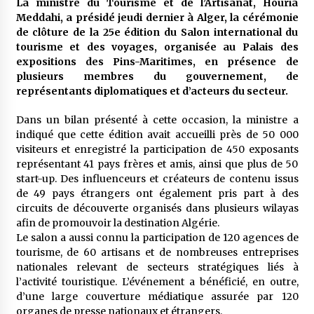
La ministre du Tourisme et de l’Artisanat, Houria
meilleur prêche du vendredi
Meddahi, a présidé jeudi dernier à Alger, la cérémonie
2 semaines ago
de clôture de la 25e édition du Salon international du
tourisme et des voyages, organisée au Palais des
Droit à l’affiliation au régime national de
expositions des Pins-Maritimes, en présence de
retraite : Coup d’envoi d’une campagne de
sensibilisation au profit de la communauté
plusieurs membres du gouvernement, de
nationale à l’étranger
2 semaines ago
représentants diplomatiques et d’acteurs du secteur.
Lancement d’une campagne nationale de
Dans un bilan présenté à cette occasion, la ministre a
sensibilisation sur la lutte contre le travail
indiqué que cette édition avait accueilli près de 50 000
informel
visiteurs et enregistré la participation de 450 exposants
2 semaines ago
représentant 41 pays frères et amis, ainsi que plus de 50
start-up. Des influenceurs et créateurs de contenu issus
Première voiture de course conçue et
de 49 pays étrangers ont également pris part à des
fabriquée localement : Une équipe d’étudiants
algériens participe à une compétition
circuits de découverte organisés dans plusieurs wilayas
internationale
3 semaines ago
afin de promouvoir la destination Algérie.
Le salon a aussi connu la participation de 120 agences de
Université Alger 3 : Lancement d’un master à
tourisme, de 60 artisans et de nombreuses entreprises
cursus intégré à la licence en communication
nationales relevant de secteurs stratégiques liés à
en langue amazighe
l’activité touristique. L’événement a bénéficié, en outre,
3 semaines ago
d’une large couverture médiatique assurée par 120
organes de presse nationaux et étrangers.