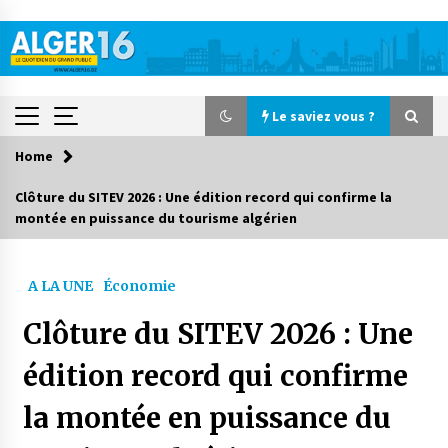
Skip
to
content
Le saviez vous ?
Home
Le saviez vous ?
Clôture du SITEV 2026 : Une édition record qui confirme la
montée en puissance du tourisme algérien
Accidents de la circulation : 11 décès et 243
blessés en 24 heures
1 jour ago
A LA UNE
Économie
Début des camps d’été pour un deuxième
Clôture du SITEV 2026 : Une
groupe d’enfants autistes
2 jours ago
édition record qui confirme
la montée en puissance du
Parking de la Promenade des Sablettes : Mis en
service de bornes automatiques