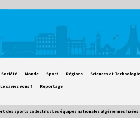
Société
Monde
Sport
Régions
Sciences et Technologi
Le saviez vous ?
Reportage
t des sports collectifs : Les équipes nationales algériennes fixées 
Début des camps d’été pour un
deuxième groupe d’enfants autistes