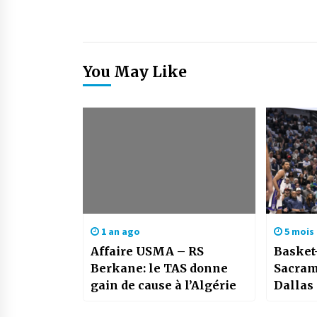
You May Like
1 an ago
5 mois
Affaire USMA – RS
Basket
Berkane: le TAS donne
Sacram
gain de cause à l’Algérie
Dallas
match 