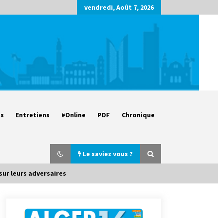
vendredi, Août 7, 2026
es
Entretiens
#Online
PDF
Chronique
Le saviez vous ?
sur leurs adversaires
Parking de la Promenade des
Sablettes : Mis en service de bornes