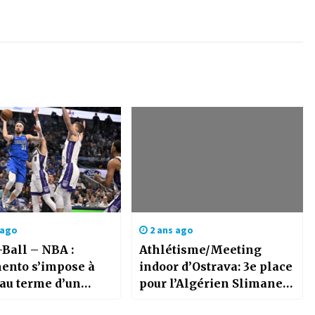
 ago
2 ans ago
-Ball – NBA :
Athlétisme/Meeting
ento s’impose à
indoor d’Ostrava: 3e place
 au terme d’un
pour l’Algérien Slimane
spectaculaire
Moula au 800m