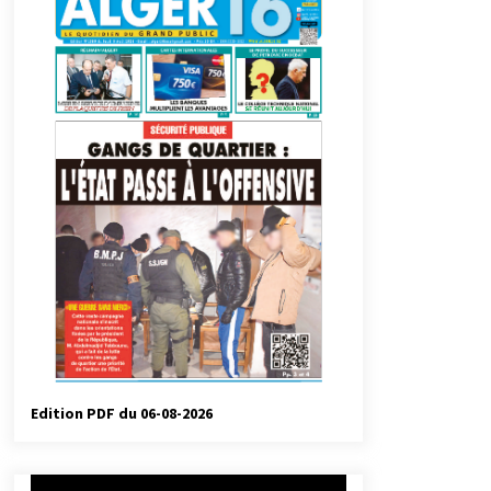
automatiques
3 jours ago
Droit de change : Le CPA lance une
carte VISA dédiée aux voyages à
l’étranger
1 semaine ago
Droit à l’affiliation au régime
national de retraite : Coup d’envoi
d’une campagne de sensibilisation
au profit de la communauté
2 semaines ago
nationale à l’étranger
Université Alger 3 : Lancement d’un
master à cursus intégré à la licence
en communication en langue
amazighe
3 semaines ago
Edition PDF du 06-08-2026