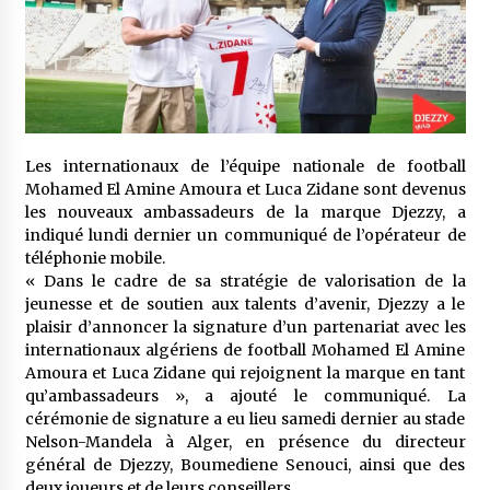
meilleur prêche du vendredi
2 semaines ago
Droit à l’affiliation au régime national de
retraite : Coup d’envoi d’une campagne de
sensibilisation au profit de la communauté
nationale à l’étranger
2 semaines ago
Les internationaux de l’équipe nationale de football
Lancement d’une campagne nationale de
Mohamed El Amine Amoura et Luca Zidane sont devenus
sensibilisation sur la lutte contre le travail
les nouveaux ambassadeurs de la marque Djezzy, a
informel
indiqué lundi dernier un communiqué de l’opérateur de
2 semaines ago
téléphonie mobile.
« Dans le cadre de sa stratégie de valorisation de la
Première voiture de course conçue et
jeunesse et de soutien aux talents d’avenir, Djezzy a le
fabriquée localement : Une équipe d’étudiants
algériens participe à une compétition
plaisir d’annoncer la signature d’un partenariat avec les
internationale
3 semaines ago
internationaux algériens de football Mohamed El Amine
Amoura et Luca Zidane qui rejoignent la marque en tant
Université Alger 3 : Lancement d’un master à
qu’ambassadeurs », a ajouté le communiqué. La
cursus intégré à la licence en communication
cérémonie de signature a eu lieu samedi dernier au stade
en langue amazighe
Nelson-Mandela à Alger, en présence du directeur
3 semaines ago
général de Djezzy, Boumediene Senouci, ainsi que des
deux joueurs et de leurs conseillers.