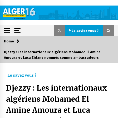
Skip
to
content
Le saviez vous ?
Home
Le saviez vous ?
Djezzy : Les internationaux algériens Mohamed El Amine
Amoura et Luca Zidane nommés comme ambassadeurs
Accidents de la circulation : 11 décès et 243
blessés en 24 heures
1 jour ago
Le savez vous ?
Début des camps d’été pour un deuxième
Djezzy : Les internationaux
groupe d’enfants autistes
2 jours ago
algériens Mohamed El
Amine Amoura et Luca
Parking de la Promenade des Sablettes : Mis en
service de bornes automatiques