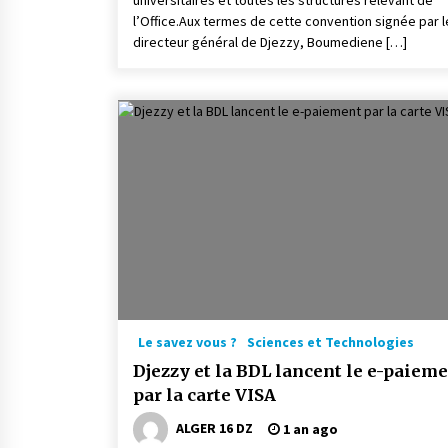
universitaires et toutes les structures relevant de
l’Office.Aux termes de cette convention signée par l
directeur général de Djezzy, Boumediene […]
Le savez vous ?
Sciences et Technologies
Djezzy et la BDL lancent le e-paiem
par la carte VISA
ALGER 16 DZ
1 an ago