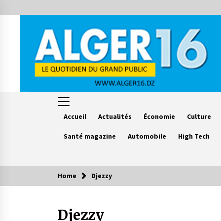
Skip
to
content
Accueil
Actualités
Économie
Culture
Santé magazine
Automobile
High Tech
Home
Djezzy
Le saviez vous ?
Djezzy
Accidents de la circulation : 11
décès et 243 blessés en 24 heures