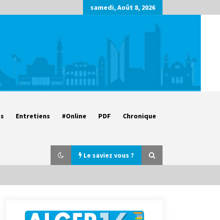
samedi, Août 8, 2026
es
Entretiens
#Online
PDF
Chronique
Le saviez vous ?
Parking de la Promenade des
Sablettes : Mis en service de bornes