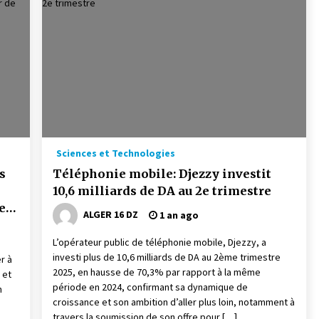
Sciences et Technologies
s
Téléphonie mobile: Djezzy investit
10,6 milliards de DA au 2e trimestre
eur
ALGER 16 DZ
1 an ago
L’opérateur public de téléphonie mobile, Djezzy, a
investi plus de 10,6 milliards de DA au 2ème trimestre
r à
2025, en hausse de 70,3% par rapport à la même
 et
période en 2024, confirmant sa dynamique de
n
croissance et son ambition d’aller plus loin, notamment à
travers la soumission de son offre pour […]