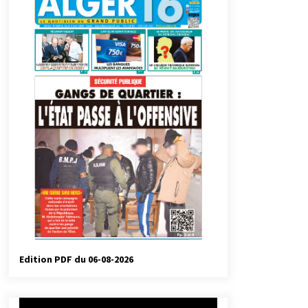
automatiques
5 jours ago
Droit de change : Le CPA lance une
carte VISA dédiée aux voyages à
l’étranger
2 semaines ago
Droit à l’affiliation au régime
national de retraite : Coup d’envoi
d’une campagne de sensibilisation
au profit de la communauté
3 semaines ago
nationale à l’étranger
Université Alger 3 : Lancement d’un
master à cursus intégré à la licence
en communication en langue
amazighe
3 semaines ago
Edition PDF du 06-08-2026