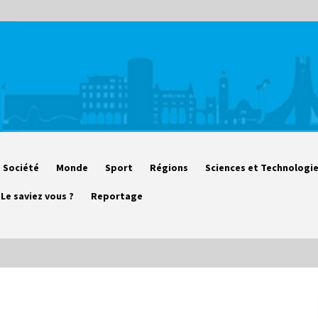
Société
Monde
Sport
Régions
Sciences et Technologi
Le saviez vous ?
Reportage
Début des camps d’été pour un
deuxième groupe d’enfants autistes