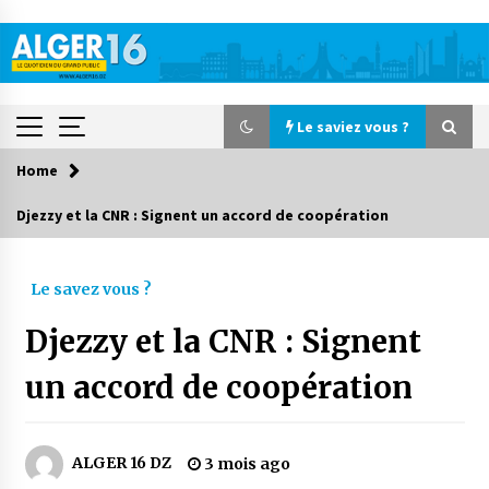
Skip
to
content
Le saviez vous ?
Home
Le saviez vous ?
Djezzy et la CNR : Signent un accord de coopération
Accidents de la circulation : 11 décès et 243
blessés en 24 heures
Le savez vous ?
23 heures ago
Djezzy et la CNR : Signent
Début des camps d’été pour un deuxième
groupe d’enfants autistes
un accord de coopération
2 jours ago
Parking de la Promenade des Sablettes : Mis en
ALGER 16 DZ
3 mois ago
service de bornes automatiques