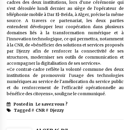
cadres des deux institutions, lors d’une cérémonie qui
meilleur prêche du vendredi
s’est déroulée lundi dernier au siège de l’opérateur de
2 semaines ago
téléphonie mobile à Dar El-Beïda, à Alger, précise la même
source. A travers ce partenariat, les deux parties
Droit à l’affiliation au régime national de
retraite : Coup d’envoi d’une campagne de
entendent développer leur coopération dans plusieurs
sensibilisation au profit de la communauté
domaines liés à la transformation numérique et à
nationale à l’étranger
2 semaines ago
l’innovation technologique, ce qui permettra, notamment
à la CNR, de «bénéficier des solutions et services proposés
Lancement d’une campagne nationale de
par Djezzy afin de renforcer la connectivité de ses
sensibilisation sur la lutte contre le travail
structures, moderniser ses outils de communication et
informel
accompagner la digitalisation de ses services».
2 semaines ago
«Ce contrat-cadre reflète la volonté commune des deux
institutions de promouvoir l’usage des technologies
Première voiture de course conçue et
fabriquée localement : Une équipe d’étudiants
numériques au service de l’amélioration du service public
algériens participe à une compétition
et du renforcement de l’efficacité opérationnelle au
internationale
3 semaines ago
bénéfice des citoyens», souligne le communiqué.
Posted in
Le savez vous ?
Université Alger 3 : Lancement d’un master à
cursus intégré à la licence en communication
Tagged #
CNR
#
Djezzy
en langue amazighe
3 semaines ago