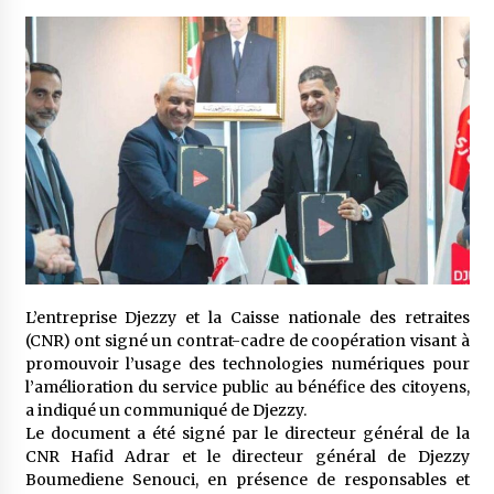
3 jours ago
Carte Chiffa : Mise à jour au niveau des
pharmacies désormais possible pour les
ayants droit
4 jours ago
La Gendarmerie nationale lance ses comptes
officiels sur les réseaux sociaux
1 semaine ago
Droit de change : Le CPA lance une carte VISA
dédiée aux voyages à l’étranger
1 semaine ago
L’entreprise Djezzy et la Caisse nationale des retraites
(CNR) ont signé un contrat-cadre de coopération visant à
promouvoir l’usage des technologies numériques pour
En service à partir du 1er août prochain :
Lancement de la plateforme numérique dédiée
l’amélioration du service public au bénéfice des citoyens,
à l’importation
a indiqué un communiqué de Djezzy.
1 semaine ago
Le document a été signé par le directeur général de la
CNR Hafid Adrar et le directeur général de Djezzy
Affaires religieuses : Ouverture des
Boumediene Senouci, en présence de responsables et
candidatures au concours du Prix national du