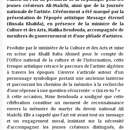
meilleur prêche du vendredi
jeunes créateurs Ali-Maâchi, ainsi que de la Journée
2 semaines ago
nationale de l’artiste. L’événement a été marqué par la
présentation de l’épopée artistique Message éternel
Droit à l’affiliation au régime national de
(Rissala Khalida), en présence de la ministre de la
retraite : Coup d’envoi d’une campagne de
Culture et des Arts, Malika Bendouda, accompagnée de
sensibilisation au profit de la communauté
nationale à l’étranger
membres du gouvernement et d’une pléiade d’artistes.
3 semaines ago
Produite par le ministère de la Culture et des Arts et mise
Lancement d’une campagne nationale de
sensibilisation sur la lutte contre le travail
en scène par Khalil Baba Ahmed pour le compte de
informel
l’Office national de la culture et de l’information, cette
3 semaines ago
fresque artistique retrace le parcours de l’artiste algérien
à travers les époques. L’œuvre s’articule autour d’un
Première voiture de course conçue et
personnage symbolique portant une ancienne lanterne
fabriquée localement : Une équipe d’étudiants
et parcourant les chemins de la mémoire à la recherche
algériens participe à une compétition
internationale
d’une réponse à une question récurrente : « Qui es-tu ? »
3 semaines ago
À cette occasion, Mme Bendouda a souligné que cette
célébration constitue un moment de reconnaissance
Université Alger 3 : Lancement d’un master à
cursus intégré à la licence en communication
envers la mémoire du martyr du devoir national Ali
en langue amazighe
Maâchi. Elle a rappelé que l’art est avant tout un message
3 semaines ago
et un engagement moral, insistant sur la nécessité
d’accompagner les jeunes créateurs distingués, de