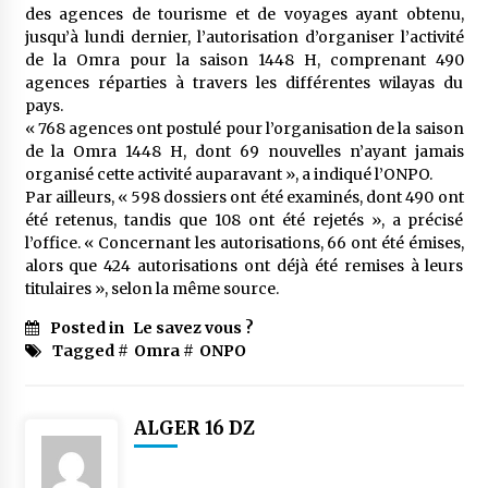
meilleur prêche du vendredi
des agences de tourisme et de voyages ayant obtenu,
2 semaines ago
jusqu’à lundi dernier, l’autorisation d’organiser l’activité
de la Omra pour la saison 1448 H, comprenant 490
Droit à l’affiliation au régime national de
agences réparties à travers les différentes wilayas du
retraite : Coup d’envoi d’une campagne de
pays.
sensibilisation au profit de la communauté
« 768 agences ont postulé pour l’organisation de la saison
nationale à l’étranger
2 semaines ago
de la Omra 1448 H, dont 69 nouvelles n’ayant jamais
organisé cette activité auparavant », a indiqué l’ONPO.
Lancement d’une campagne nationale de
Par ailleurs, « 598 dossiers ont été examinés, dont 490 ont
sensibilisation sur la lutte contre le travail
informel
été retenus, tandis que 108 ont été rejetés », a précisé
3 semaines ago
l’office. « Concernant les autorisations, 66 ont été émises,
alors que 424 autorisations ont déjà été remises à leurs
Première voiture de course conçue et
titulaires », selon la même source.
fabriquée localement : Une équipe d’étudiants
algériens participe à une compétition
Posted in
Le savez vous ?
internationale
3 semaines ago
Tagged #
Omra
#
ONPO
Université Alger 3 : Lancement d’un master à
cursus intégré à la licence en communication
ALGER 16 DZ
en langue amazighe
3 semaines ago