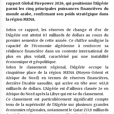
meilleur prêche du vendredi
rapport Global Firepower 2026, qui positionne l’Algérie
2 semaines ago
parmi les cinq principales puissances financières du
monde arabe, confirmant son poids stratégique dans
Droit à l’affiliation au régime national de
la région MENA.
retraite : Coup d’envoi d’une campagne de
sensibilisation au profit de la communauté
Selon ce rapport, les réserves de change et d’or de
nationale à l’étranger
2 semaines ago
l’Algérie ont atteint 83 milliards de dollars au cours du
premier semestre de cette année. Ce chiffre souligne la
Lancement d’une campagne nationale de
capacité de l’économie algérienne à renforcer sa
sensibilisation sur la lutte contre le travail
résilience financière dans un contexte international de
informel
plus en plus volatil, caractérisé par une instabilité
2 semaines ago
économique et géopolitique.
Selon le classement régional, l’Algérie occupe la
Première voiture de course conçue et
fabriquée localement : Une équipe d’étudiants
cinquième place de la région MENA (Moyen-Orient et
algériens participe à une compétition
Afrique du Nord) en termes de réserves financières,
internationale
3 semaines ago
derrière l’Arabie saoudite, qui arrive en tête avec 463,8
milliards de dollars. L’Algérie est d’ailleurs classée 2e en
Université Alger 3 : Lancement d’un master à
Afrique du Nord après la Libye qui est 4e du classement.
cursus intégré à la licence en communication
Ce classement est particulièrement significatif compte
en langue amazighe
tenu de la supériorité de l’Algérie sur plusieurs grandes
3 semaines ago
économies régionales, notamment le Qatar (53,9 milliards