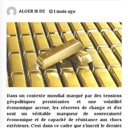
3 jours ago
ALGER 16 DZ
1 mois ago
Carte Chiffa : Mise à jour au niveau des
pharmacies désormais possible pour les
ayants droit
4 jours ago
La Gendarmerie nationale lance ses comptes
officiels sur les réseaux sociaux
1 semaine ago
Droit de change : Le CPA lance une carte VISA
dédiée aux voyages à l’étranger
1 semaine ago
En service à partir du 1er août prochain :
Dans un contexte mondial marqué par des tensions
Lancement de la plateforme numérique dédiée
géopolitiques persistantes et une volatilité
à l’importation
économique accrue, les réserves de change et d’or
1 semaine ago
sont un véritable marqueur de souveraineté
économique et de capacité de résistance aux chocs
Affaires religieuses : Ouverture des
extérieurs. C’est dans ce cadre que s’inscrit le dernier
candidatures au concours du Prix national du