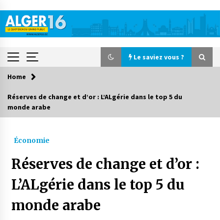
Skip
to
content
Le saviez vous ?
Home
Le saviez vous ?
Réserves de change et d’or : L’ALgérie dans le top 5 du
monde arabe
Accidents de la circulation : 11 décès et 243
blessés en 24 heures
20 heures ago
Économie
Début des camps d’été pour un deuxième
Réserves de change et d’or :
groupe d’enfants autistes
2 jours ago
L’ALgérie dans le top 5 du
monde arabe
Parking de la Promenade des Sablettes : Mis en
service de bornes automatiques