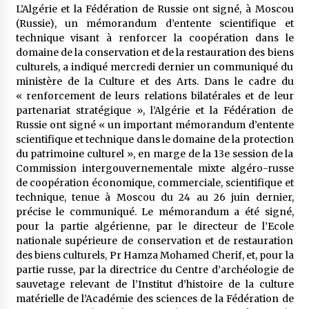
meilleur prêche du vendredi
L’Algérie et la Fédération de Russie ont signé, à Moscou
2 semaines ago
(Russie), un mémorandum d’entente scientifique et
technique visant à renforcer la coopération dans le
Droit à l’affiliation au régime national de
domaine de la conservation et de la restauration des biens
retraite : Coup d’envoi d’une campagne de
culturels, a indiqué mercredi dernier un communiqué du
sensibilisation au profit de la communauté
ministère de la Culture et des Arts. Dans le cadre du
nationale à l’étranger
2 semaines ago
« renforcement de leurs relations bilatérales et de leur
partenariat stratégique », l’Algérie et la Fédération de
Lancement d’une campagne nationale de
Russie ont signé « un important mémorandum d’entente
sensibilisation sur la lutte contre le travail
informel
scientifique et technique dans le domaine de la protection
2 semaines ago
du patrimoine culturel », en marge de la 13e session de la
Commission intergouvernementale mixte algéro-russe
Première voiture de course conçue et
de coopération économique, commerciale, scientifique et
fabriquée localement : Une équipe d’étudiants
technique, tenue à Moscou du 24 au 26 juin dernier,
algériens participe à une compétition
précise le communiqué. Le mémorandum a été signé,
internationale
3 semaines ago
pour la partie algérienne, par le directeur de l’Ecole
nationale supérieure de conservation et de restauration
Université Alger 3 : Lancement d’un master à
des biens culturels, Pr Hamza Mohamed Cherif, et, pour la
cursus intégré à la licence en communication
en langue amazighe
partie russe, par la directrice du Centre d’archéologie de
3 semaines ago
sauvetage relevant de l’Institut d’histoire de la culture
matérielle de l’Académie des sciences de la Fédération de