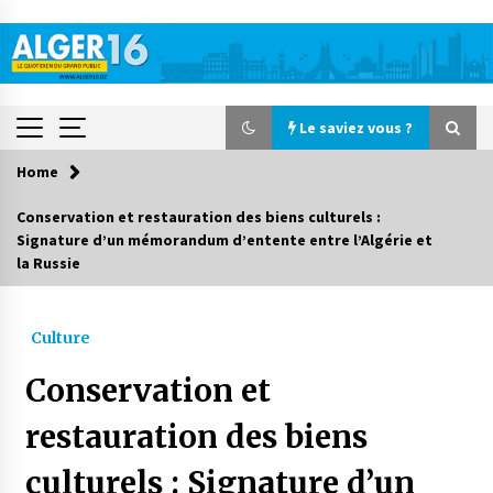
Skip
to
content
Le saviez vous ?
Home
Le saviez vous ?
Conservation et restauration des biens culturels :
Signature d’un mémorandum d’entente entre l’Algérie et
Accidents de la circulation : 11 décès et 243
la Russie
blessés en 24 heures
10 heures ago
Culture
Début des camps d’été pour un deuxième
groupe d’enfants autistes
Conservation et
1 jour ago
restauration des biens
Parking de la Promenade des Sablettes : Mis en
service de bornes automatiques
culturels : Signature d’un