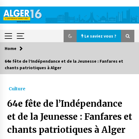
Skip
to
content
Le saviez vous ?
Home
Le saviez vous ?
64e fête de l’Indépendance et de la Jeunesse : Fanfares et
chants patriotiques à Alger
Accidents de la circulation : 11 décès et 243
blessés en 24 heures
1 jour ago
Culture
Début des camps d’été pour un deuxième
64e fête de l’Indépendance
groupe d’enfants autistes
3 jours ago
et de la Jeunesse : Fanfares et
chants patriotiques à Alger
Parking de la Promenade des Sablettes : Mis en
service de bornes automatiques