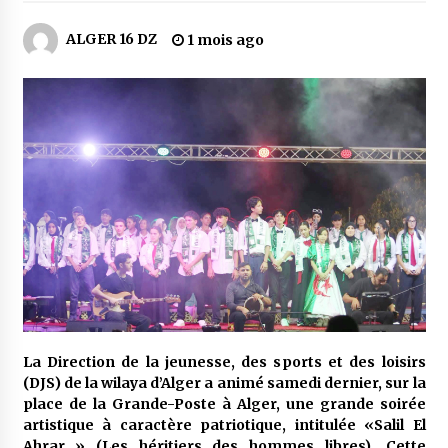
4 jours ago
ALGER 16 DZ
1 mois ago
Carte Chiffa : Mise à jour au niveau des
pharmacies désormais possible pour les
ayants droit
5 jours ago
La Gendarmerie nationale lance ses comptes
officiels sur les réseaux sociaux
1 semaine ago
Droit de change : Le CPA lance une carte VISA
dédiée aux voyages à l’étranger
1 semaine ago
En service à partir du 1er août prochain :
Lancement de la plateforme numérique dédiée
La Direction de la jeunesse, des sports et des loisirs
à l’importation
(DJS) de la wilaya d’Alger a animé samedi dernier, sur la
2 semaines ago
place de la Grande-Poste à Alger, une grande soirée
artistique à caractère patriotique, intitulée «Salil El
Affaires religieuses : Ouverture des
candidatures au concours du Prix national du
Ahrar » (Les héritiers des hommes libres). Cette