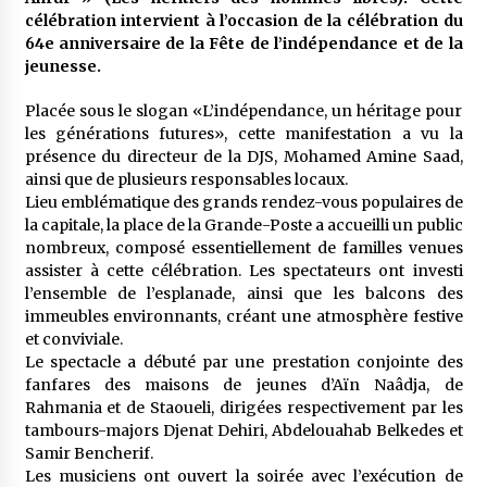
meilleur prêche du vendredi
célébration intervient à l’occasion de la célébration du
2 semaines ago
64e anniversaire de la Fête de l’indépendance et de la
jeunesse.
Droit à l’affiliation au régime national de
retraite : Coup d’envoi d’une campagne de
Placée sous le slogan «L’indépendance, un héritage pour
sensibilisation au profit de la communauté
nationale à l’étranger
les générations futures», cette manifestation a vu la
2 semaines ago
présence du directeur de la DJS, Mohamed Amine Saad,
ainsi que de plusieurs responsables locaux.
Lancement d’une campagne nationale de
sensibilisation sur la lutte contre le travail
Lieu emblématique des grands rendez-vous populaires de
informel
la capitale, la place de la Grande-Poste a accueilli un public
3 semaines ago
nombreux, composé essentiellement de familles venues
assister à cette célébration. Les spectateurs ont investi
Première voiture de course conçue et
l’ensemble de l’esplanade, ainsi que les balcons des
fabriquée localement : Une équipe d’étudiants
immeubles environnants, créant une atmosphère festive
algériens participe à une compétition
internationale
et conviviale.
3 semaines ago
Le spectacle a débuté par une prestation conjointe des
fanfares des maisons de jeunes d’Aïn Naâdja, de
Université Alger 3 : Lancement d’un master à
cursus intégré à la licence en communication
Rahmania et de Staoueli, dirigées respectivement par les
en langue amazighe
tambours-majors Djenat Dehiri, Abdelouahab Belkedes et
3 semaines ago
Samir Bencherif.
Les musiciens ont ouvert la soirée avec l’exécution de