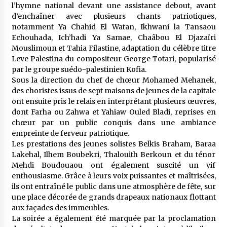
l’hymne national devant une assistance debout, avant
d’enchaîner avec plusieurs chants patriotiques,
notamment Ya Chahid El Watan, Ikhwani la Tansaou
Echouhada, Ich’hadi Ya Samae, Chaâbou El Djazaïri
Mouslimoun et Tahia Filastine, adaptation du célèbre titre
Leve Palestina du compositeur George Totari, popularisé
par le groupe suédo-palestinien Kofia.
Sous la direction du chef de chœur Mohamed Mehanek,
des choristes issus de sept maisons de jeunes de la capitale
ont ensuite pris le relais en interprétant plusieurs œuvres,
dont Farha ou Zahwa et Yahiaw Ouled Bladi, reprises en
chœur par un public conquis dans une ambiance
empreinte de ferveur patriotique.
Les prestations des jeunes solistes Belkis Braham, Baraa
Lakehal, Ilhem Boubekri, Thalouith Berkoun et du ténor
Mehdi Boudouaou ont également suscité un vif
enthousiasme. Grâce à leurs voix puissantes et maîtrisées,
ils ont entraîné le public dans une atmosphère de fête, sur
une place décorée de grands drapeaux nationaux flottant
aux façades des immeubles.
La soirée a également été marquée par la proclamation