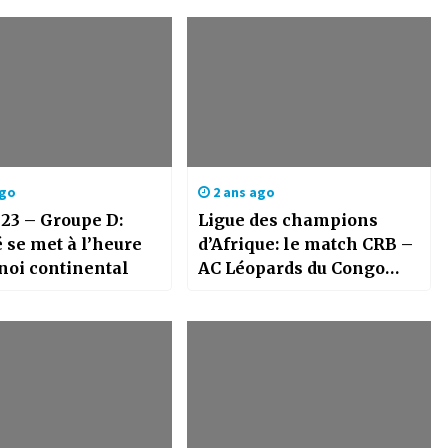
ago
2 ans ago
23 – Groupe D:
Ligue des champions
 se met à l’heure
d’Afrique: le match CRB –
noi continental
AC Léopards du Congo
décalé à dimanche