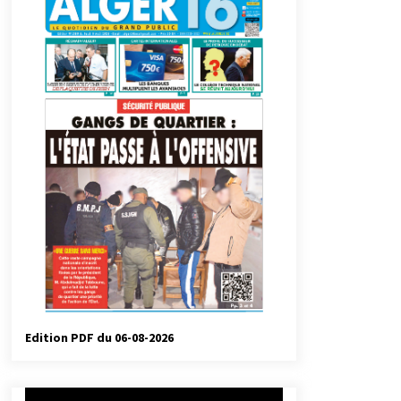
automatiques
3 jours ago
Droit de change : Le CPA lance une
carte VISA dédiée aux voyages à
l’étranger
1 semaine ago
Droit à l’affiliation au régime
national de retraite : Coup d’envoi
d’une campagne de sensibilisation
au profit de la communauté
2 semaines ago
nationale à l’étranger
Université Alger 3 : Lancement d’un
master à cursus intégré à la licence
en communication en langue
amazighe
3 semaines ago
Edition PDF du 06-08-2026