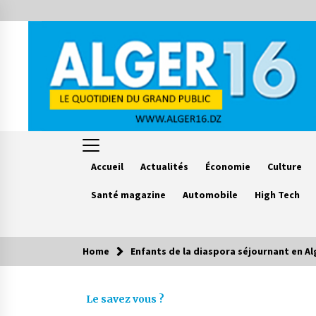
Skip
to
content
Accueil
Actualités
Économie
Culture
Santé magazine
Automobile
High Tech
Home
Enfants de la diaspora séjournant en Al
Le saviez vous ?
Le savez vous ?
Accidents de la circulation : 11
décès et 243 blessés en 24 heures