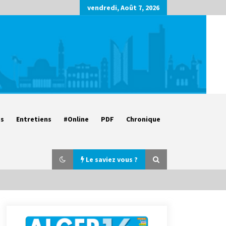
vendredi, Août 7, 2026
es
Entretiens
#Online
PDF
Chronique
Le saviez vous ?
Parking de la Promenade des
Sablettes : Mis en service de bornes