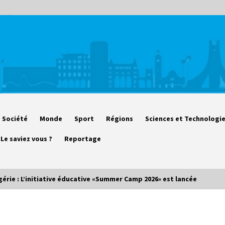
Société
Monde
Sport
Régions
Sciences et Technologi
Le saviez vous ?
Reportage
gérie : L’initiative éducative «Summer Camp 2026» est lancée
Début des camps d’été pour un
deuxième groupe d’enfants autistes