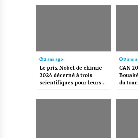
2 ans ago
3 ans 
Le prix Nobel de chimie
CAN 20
2024 décerné à trois
Bouaké
scientifiques pour leurs
du tour
recherches sur les
protéines