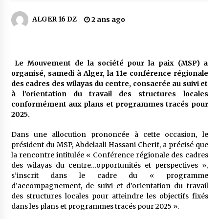
6 jours ago
ALGER 16 DZ
2 ans ago
Carte Chiffa : Mise à jour au niveau des
pharmacies désormais possible pour les
ayants droit
7 jours ago
Le Mouvement de la société pour la paix (MSP) a
organisé, samedi à Alger, la 11e conférence régionale
La Gendarmerie nationale lance ses comptes
officiels sur les réseaux sociaux
des cadres des wilayas du centre, consacrée au suivi et
2 semaines ago
à l’orientation du travail des structures locales
conformément aux plans et programmes tracés pour
2025.
Droit de change : Le CPA lance une carte VISA
dédiée aux voyages à l’étranger
Dans une allocution prononcée à cette occasion, le
2 semaines ago
président du MSP, Abdelaali Hassani Cherif, a précisé que
la rencontre intitulée « Conférence régionale des cadres
En service à partir du 1er août prochain :
des wilayas du centre…opportunités et perspectives »,
Lancement de la plateforme numérique dédiée
s’inscrit dans le cadre du « programme
à l’importation
d’accompagnement, de suivi et d’orientation du travail
2 semaines ago
des structures locales pour atteindre les objectifs fixés
dans les plans et programmes tracés pour 2025 ».
Affaires religieuses : Ouverture des
candidatures au concours du Prix national du