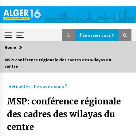
Skip
to
content
Le saviez vous ?
Home
Le saviez vous ?
MSP: conférence régionale des cadres des wilayas du
centre
Accidents de la circulation : 11 décès et 243
blessés en 24 heures
4 jours ago
Actualités
Le savez vous ?
Début des camps d’été pour un deuxième
MSP: conférence régionale
groupe d’enfants autistes
5 jours ago
des cadres des wilayas du
centre
Parking de la Promenade des Sablettes : Mis en
service de bornes automatiques