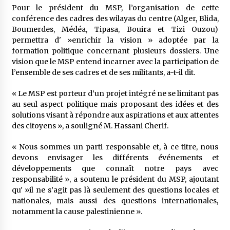
meilleur prêche du vendredi
Pour le président du MSP, l’organisation de cette
2 semaines ago
conférence des cadres des wilayas du centre (Alger, Blida,
Boumerdes, Médéa, Tipasa, Bouira et Tizi Ouzou)
Droit à l’affiliation au régime national de
permettra d' »enrichir la vision » adoptée par la
retraite : Coup d’envoi d’une campagne de
formation politique concernant plusieurs dossiers. Une
sensibilisation au profit de la communauté
vision que le MSP entend incarner avec la participation de
nationale à l’étranger
3 semaines ago
l’ensemble de ses cadres et de ses militants, a-t-il dit.
Lancement d’une campagne nationale de
« Le MSP est porteur d’un projet intégré ne se limitant pas
sensibilisation sur la lutte contre le travail
informel
au seul aspect politique mais proposant des idées et des
3 semaines ago
solutions visant à répondre aux aspirations et aux attentes
des citoyens », a souligné M. Hassani Cherif.
Première voiture de course conçue et
fabriquée localement : Une équipe d’étudiants
« Nous sommes un parti responsable et, à ce titre, nous
algériens participe à une compétition
devons envisager les différents événements et
internationale
3 semaines ago
développements que connaît notre pays avec
responsabilité », a soutenu le président du MSP, ajoutant
Université Alger 3 : Lancement d’un master à
qu' »il ne s’agit pas là seulement des questions locales et
cursus intégré à la licence en communication
nationales, mais aussi des questions internationales,
en langue amazighe
notamment la cause palestinienne ».
4 semaines ago