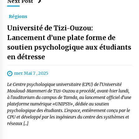
Next Post
à l’importation
2 semaines ago
Régions
Affaires religieuses : Ouverture des
Université de Tizi-Ouzou:
candidatures au concours du Prix national du
meilleur prêche du vendredi
Lancement d’une plate forme de
2 semaines ago
soutien psychologique aux étudiants
Droit à l’affiliation au régime national de
en détresse
retraite : Coup d’envoi d’une campagne de
sensibilisation au profit de la communauté
nationale à l’étranger
3 semaines ago
mer Mai 7 , 2025
Lancement d’une campagne nationale de
Le Centre psychologique universitaire (CPU) de l’Université
sensibilisation sur la lutte contre le travail
informel
Mouloud-Mammeri de Tizi-Ouzou a procédé, avant-hier lundi,
3 semaines ago
à l’auditorium du campus de Tamda, au lancement officiel d’une
plateforme numérique «UNIPSY», dédiée au soutien
Première voiture de course conçue et
psychologique des étudiants. L’espace, entièrement conçu par le
fabriquée localement : Une équipe d’étudiants
CPU et développé par les ingénieurs du centre des systhèmes et
algériens participe à une compétition
réseaux […]
internationale
3 semaines ago