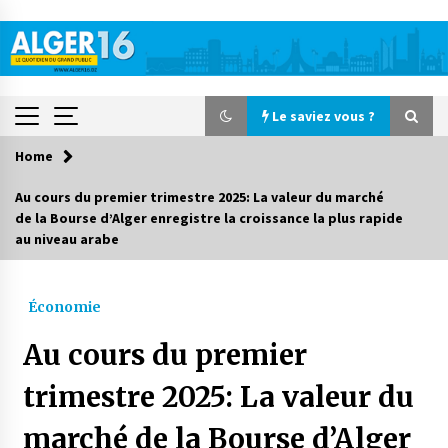
Skip
to
content
Le saviez vous ?
Home
Le saviez vous ?
Au cours du premier trimestre 2025: La valeur du marché
de la Bourse d’Alger enregistre la croissance la plus rapide
Le CRA lance une campagne nationale de
au niveau arabe
solidarité pour la rentrée scolaire
11 heures ago
Économie
Accidents de la circulation : 11 décès et 243
blessés en 24 heures
Au cours du premier
4 jours ago
trimestre 2025: La valeur du
Début des camps d’été pour un deuxième
groupe d’enfants autistes
marché de la Bourse d’Alger