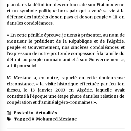
meilleur prêche du vendredi
plan dans la définition des contours de son Etat moderne
2 semaines ago
et un symbole politique hors pair qui a voué sa vie à la
défense des intérêts de son pays et de son peuple », lit-on
Droit à l’affiliation au régime national de
dans les condoléances.
retraite : Coup d’envoi d’une campagne de
sensibilisation au profit de la communauté
« En cette pénible épreuve, je tiens à présenter, au nom de
nationale à l’étranger
2 semaines ago
Monsieur le président de la République et de l’Algérie,
peuple et Gouvernement, nos sincères condoléances et
Lancement d’une campagne nationale de
l’expression de notre profonde compassion à la famille du
sensibilisation sur la lutte contre le travail
informel
défunt, au peuple roumain ami et à son Gouvernement »,
3 semaines ago
a-t-il poursuivi.
Première voiture de course conçue et
M. Meziane a, en outre, rappelé en cette douloureuse
fabriquée localement : Une équipe d’étudiants
circonstance, « la visite historique effectuée par feu Ion
algériens participe à une compétition
Iliescu, le 13 janvier 2003 en Algérie, laquelle avait
internationale
3 semaines ago
constitué à l’époque une étape phare dans les relations de
coopération et d’amitié algéro-roumaines ».
Université Alger 3 : Lancement d’un master à
cursus intégré à la licence en communication
Posted in
Actualités
en langue amazighe
Tagged #
Mohamed Meziane
3 semaines ago