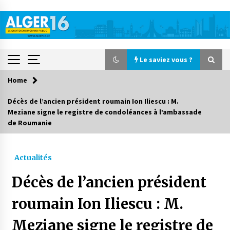
Skip
to
content
Le saviez vous ?
Home
Le saviez vous ?
Décès de l’ancien président roumain Ion Iliescu : M.
Meziane signe le registre de condoléances à l’ambassade
Accidents de la circulation : 11 décès et 243
de Roumanie
blessés en 24 heures
2 jours ago
Actualités
Début des camps d’été pour un deuxième
groupe d’enfants autistes
Décès de l’ancien président
3 jours ago
roumain Ion Iliescu : M.
Parking de la Promenade des Sablettes : Mis en
service de bornes automatiques
Meziane signe le registre de