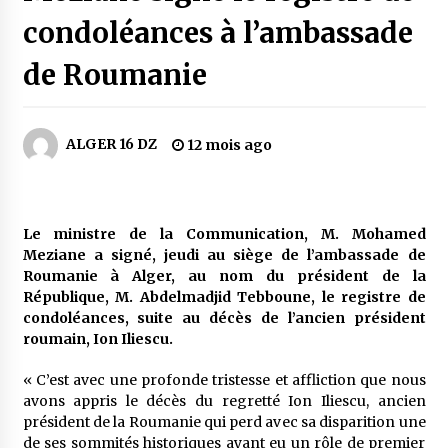
4 jours ago
condoléances à l’ambassade
Carte Chiffa : Mise à jour au niveau des
de Roumanie
pharmacies désormais possible pour les
ayants droit
5 jours ago
ALGER 16 DZ
12 mois ago
La Gendarmerie nationale lance ses comptes
officiels sur les réseaux sociaux
1 semaine ago
Le ministre de la Communication, M. Mohamed
Droit de change : Le CPA lance une carte VISA
Meziane a signé, jeudi au siège de l’ambassade de
dédiée aux voyages à l’étranger
Roumanie à Alger, au nom du président de la
1 semaine ago
République, M. Abdelmadjid Tebboune, le registre de
condoléances, suite au décès de l’ancien président
En service à partir du 1er août prochain :
roumain, Ion Iliescu.
Lancement de la plateforme numérique dédiée
à l’importation
« C’est avec une profonde tristesse et affliction que nous
2 semaines ago
avons appris le décès du regretté Ion Iliescu, ancien
président de la Roumanie qui perd avec sa disparition une
Affaires religieuses : Ouverture des
de ses sommités historiques ayant eu un rôle de premier
candidatures au concours du Prix national du