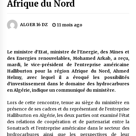
3 jours ago
Afrique du Nord
Carte Chiffa : Mise à jour au niveau des
pharmacies désormais possible pour les
ALGER 16 DZ
11 mois ago
ayants droit
4 jours ago
La Gendarmerie nationale lance ses comptes
officiels sur les réseaux sociaux
Le ministre d’Etat, ministre de l’Energie, des Mines et
1 semaine ago
des Energies renouvelables, Mohamed Arkab, a reçu,
mardi, le vice-président de l’entreprise américaine
Halliburton pour la région Afrique du Nord, Ahmed
Droit de change : Le CPA lance une carte VISA
Helmy, avec lequel il a évoqué les possibilités
dédiée aux voyages à l’étranger
d’investissement dans le domaine des hydrocarbures
1 semaine ago
en Algérie, indique un communiqué du ministère.
En service à partir du 1er août prochain :
Lors de cette rencontre, tenue au siège du ministère en
Lancement de la plateforme numérique dédiée
présence de ses cadres et du représentant de l’entreprise
à l’importation
Halliburton en Algérie, les deux parties ont examiné l’état
1 semaine ago
des relations de coopération et de partenariat entre la
Sonatrach et l’entreprise américaine dans le secteur des
Affaires religieuses : Ouverture des
hydrocarbures ainsi que les perspectives de leur
candidatures au concours du Prix national du