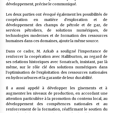
meilleur prêche du vendredi
développement, précise le communiqué.
2 semaines ago
Les deux parties ont évoqué également les possibilités de
Droit à l’affiliation au régime national de
coopération en matière d’exploration et de
retraite : Coup d’envoi d’une campagne de
développement des champs de pétrole et de gaz, de
sensibilisation au profit de la communauté
services pétroliers, de solutions numériques, de
nationale à l’étranger
2 semaines ago
technologies modernes et de formation des ressources
humaines dans ces domaines, ajoute la même source.
Lancement d’une campagne nationale de
sensibilisation sur la lutte contre le travail
informel
Dans ce cadre, M. Arkab a souligné l’importance de
2 semaines ago
renforcer la coopération avec Halliburton, au regard de
ses relations historiques avec Sonatrach, insistant, par là
Première voiture de course conçue et
même, sur le rôle clé des solutions numériques dans
fabriquée localement : Une équipe d’étudiants
l’optimisation de l’exploitation des ressources nationales
algériens participe à une compétition
en hydrocarbures et la garantie de leur durabilité.
internationale
3 semaines ago
Il a aussi appelé à développer les gisements et à
Université Alger 3 : Lancement d’un master à
augmenter les niveaux de production, en accordant une
cursus intégré à la licence en communication
attention particulière à la promotion du contenu local, au
en langue amazighe
développement des compétences nationales et au
3 semaines ago
renforcement de la formation, réaffirmant le soutien du