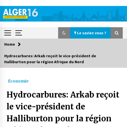
Skip
to
content
Le saviez vous ?
Home
Le saviez vous ?
Hydrocarbures: Arkab reçoit le vice-président de
Halliburton pour la région Afrique du Nord
Accidents de la circulation : 11 décès et 243
blessés en 24 heures
1 jour ago
Économie
Début des camps d’été pour un deuxième
Hydrocarbures: Arkab reçoit
groupe d’enfants autistes
2 jours ago
le vice-président de
Halliburton pour la région
Parking de la Promenade des Sablettes : Mis en
service de bornes automatiques