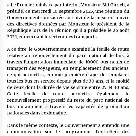
meilleur prêche du vendredi
« Le Premier ministre par intérim, Monsieur Sifi Ghrieb, a
2 semaines ago
présidé, ce mercredi 10 septembre 2025, une réunion du
Gouvernement consacrée au suivi de la mise en œuvre
Droit à l’affiliation au régime national de
des directives données par Monsieur le président de la
retraite : Coup d’envoi d’une campagne de
République lors de la réunion qu’il a présidée le 26 août
sensibilisation au profit de la communauté
2025, concernant le secteur des transports.
nationale à l’étranger
2 semaines ago
A ce titre, le Gouvernement a examiné la feuille de route
Lancement d’une campagne nationale de
relative au renouvellement du parc national de bus, à
sensibilisation sur la lutte contre le travail
informel
travers l’importation immédiate de 10.000 bus neufs de
2 semaines ago
transport des voyageurs, en remplacement des anciens,
ce qui permettra, comme première étape, de remplacer
Première voiture de course conçue et
tous les bus en service depuis plus de 30 ans, et la moitié
fabriquée localement : Une équipe d’étudiants
de ceux dont la durée de vie se situe entre 25 et 30 ans.
algériens participe à une compétition
Cette feuille de route permettra également le
internationale
3 semaines ago
renouvellement progressif du reste du parc national de
bus, notamment à travers les capacités de production
Université Alger 3 : Lancement d’un master à
nationales dans ce domaine.
cursus intégré à la licence en communication
en langue amazighe
3 semaines ago
Dans le même contexte, le Gouvernement a entendu une
communication sur le programme d’entretien des