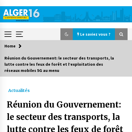
Skip
to
content
Le saviez vous ?
Home
Le saviez vous ?
Réunion du Gouvernement: le secteur des transports, la
lutte contre les feux de forêt et l’exploitation des
Accidents de la circulation : 11 décès et 243
réseaux mobiles 5G au menu
blessés en 24 heures
1 jour ago
Actualités
Début des camps d’été pour un deuxième
groupe d’enfants autistes
Réunion du Gouvernement:
2 jours ago
le secteur des transports, la
Parking de la Promenade des Sablettes : Mis en
service de bornes automatiques
lutte contre les feux de forêt