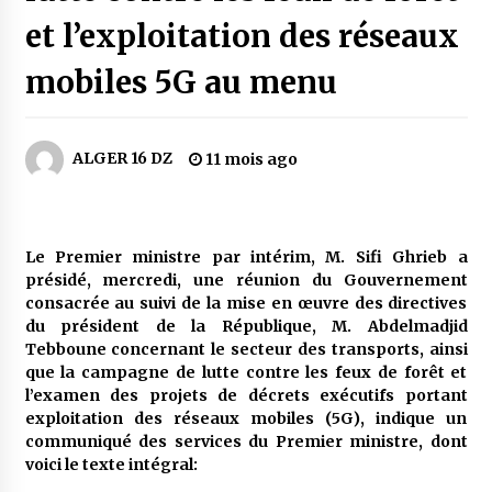
3 jours ago
et l’exploitation des réseaux
Carte Chiffa : Mise à jour au niveau des
mobiles 5G au menu
pharmacies désormais possible pour les
ayants droit
4 jours ago
ALGER 16 DZ
11 mois ago
La Gendarmerie nationale lance ses comptes
officiels sur les réseaux sociaux
1 semaine ago
Le Premier ministre par intérim, M. Sifi Ghrieb a
Droit de change : Le CPA lance une carte VISA
présidé, mercredi, une réunion du Gouvernement
dédiée aux voyages à l’étranger
consacrée au suivi de la mise en œuvre des directives
1 semaine ago
du président de la République, M. Abdelmadjid
Tebboune concernant le secteur des transports, ainsi
En service à partir du 1er août prochain :
que la campagne de lutte contre les feux de forêt et
Lancement de la plateforme numérique dédiée
l’examen des projets de décrets exécutifs portant
à l’importation
exploitation des réseaux mobiles (5G), indique un
1 semaine ago
communiqué des services du Premier ministre, dont
voici le texte intégral:
Affaires religieuses : Ouverture des
candidatures au concours du Prix national du