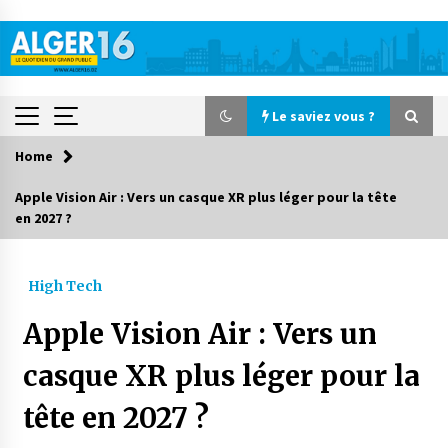
Skip
to
content
Le saviez vous ?
Home
Le saviez vous ?
Apple Vision Air : Vers un casque XR plus léger pour la tête
en 2027 ?
Le CRA lance une campagne nationale de
solidarité pour la rentrée scolaire
16 heures ago
High Tech
Accidents de la circulation : 11 décès et 243
Apple Vision Air : Vers un
blessés en 24 heures
5 jours ago
casque XR plus léger pour la
tête en 2027 ?
Début des camps d’été pour un deuxième
groupe d’enfants autistes