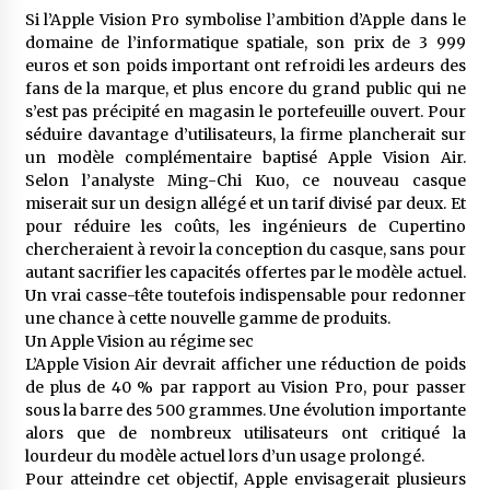
à l’importation
Si l’Apple Vision Pro symbolise l’ambition d’Apple dans le
2 semaines ago
domaine de l’informatique spatiale, son prix de 3 999
euros et son poids important ont refroidi les ardeurs des
Affaires religieuses : Ouverture des
fans de la marque, et plus encore du grand public qui ne
candidatures au concours du Prix national du
s’est pas précipité en magasin le portefeuille ouvert. Pour
meilleur prêche du vendredi
séduire davantage d’utilisateurs, la firme plancherait sur
2 semaines ago
un modèle complémentaire baptisé Apple Vision Air.
Selon l’analyste Ming-Chi Kuo, ce nouveau casque
Droit à l’affiliation au régime national de
retraite : Coup d’envoi d’une campagne de
miserait sur un design allégé et un tarif divisé par deux. Et
sensibilisation au profit de la communauté
pour réduire les coûts, les ingénieurs de Cupertino
nationale à l’étranger
3 semaines ago
chercheraient à revoir la conception du casque, sans pour
autant sacrifier les capacités offertes par le modèle actuel.
Lancement d’une campagne nationale de
Un vrai casse-tête toutefois indispensable pour redonner
sensibilisation sur la lutte contre le travail
une chance à cette nouvelle gamme de produits.
informel
Un Apple Vision au régime sec
3 semaines ago
L’Apple Vision Air devrait afficher une réduction de poids
de plus de 40 % par rapport au Vision Pro, pour passer
Première voiture de course conçue et
fabriquée localement : Une équipe d’étudiants
sous la barre des 500 grammes. Une évolution importante
algériens participe à une compétition
alors que de nombreux utilisateurs ont critiqué la
internationale
3 semaines ago
lourdeur du modèle actuel lors d’un usage prolongé.
Pour atteindre cet objectif, Apple envisagerait plusieurs