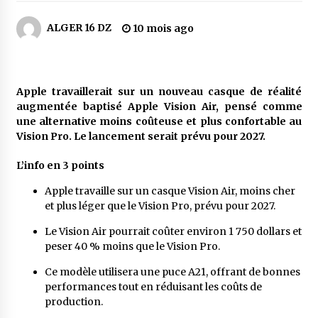
6 jours ago
ALGER 16 DZ
10 mois ago
Parking de la Promenade des Sablettes : Mis en
service de bornes automatiques
7 jours ago
Apple travaillerait sur un nouveau casque de réalité
Carte Chiffa : Mise à jour au niveau des
augmentée baptisé Apple Vision Air, pensé comme
pharmacies désormais possible pour les
une alternative moins coûteuse et plus confortable au
ayants droit
Vision Pro. Le lancement serait prévu pour 2027.
1 semaine ago
L’info en 3 points
La Gendarmerie nationale lance ses comptes
officiels sur les réseaux sociaux
Apple travaille sur un casque Vision Air, moins cher
2 semaines ago
et plus léger que le Vision Pro, prévu pour 2027.
Le Vision Air pourrait coûter environ 1 750 dollars et
Droit de change : Le CPA lance une carte VISA
peser 40 % moins que le Vision Pro.
dédiée aux voyages à l’étranger
2 semaines ago
Ce modèle utilisera une puce A21, offrant de bonnes
performances tout en réduisant les coûts de
En service à partir du 1er août prochain :
production.
Lancement de la plateforme numérique dédiée