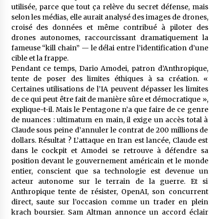
meilleur prêche du vendredi
utilisée, parce que tout ça relève du secret défense, mais
2 semaines ago
selon les médias, elle aurait analysé des images de drones,
croisé des données et même contribué à piloter des
Droit à l’affiliation au régime national de
drones autonomes, raccourcissant dramatiquement la
retraite : Coup d’envoi d’une campagne de
fameuse “kill chain” — le délai entre l’identification d’une
sensibilisation au profit de la communauté
cible et la frappe.
nationale à l’étranger
2 semaines ago
Pendant ce temps, Dario Amodei, patron d’Anthropique,
tente de poser des limites éthiques à sa création. «
Lancement d’une campagne nationale de
Certaines utilisations de l’IA peuvent dépasser les limites
sensibilisation sur la lutte contre le travail
informel
de ce qui peut être fait de manière sûre et démocratique »,
2 semaines ago
explique-t-il. Mais le Pentagone n’a que faire de ce genre
de nuances : ultimatum en main, il exige un accès total à
Première voiture de course conçue et
Claude sous peine d’annuler le contrat de 200 millions de
fabriquée localement : Une équipe d’étudiants
dollars. Résultat ? L’attaque en Iran est lancée, Claude est
algériens participe à une compétition
dans le cockpit et Amodei se retrouve à défendre sa
internationale
3 semaines ago
position devant le gouvernement américain et le monde
entier, conscient que sa technologie est devenue un
Université Alger 3 : Lancement d’un master à
acteur autonome sur le terrain de la guerre. Et si
cursus intégré à la licence en communication
en langue amazighe
Anthropique tente de résister, OpenAI, son concurrent
3 semaines ago
direct, saute sur l’occasion comme un trader en plein
krach boursier. Sam Altman annonce un accord éclair