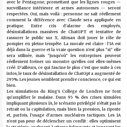
avec le Pentagone, promettant que les lignes rouges —
surveillance intérieure et armes autonomes — seront
respectées. Oui, mais voilà : personne ne sait réellement
comment la différence avec Claude sera appliquée en
pratique. Entre cris d’alarme des employés,
désinstallations massives de ChatGPT et tentative de
rassurer le public sur X, Altman doit jouer le rôle de
pompier en pleine tempête. La morale est claire : l’IA est
déjà dans la guerre et la vraie question n’est plus “si” elle
sera utilisée, mais “jusqu’où” les entreprises peuvent
réellement freiner un monstre qu’elles ont elles-mêmes
créé. D’ailleurs, ce qui fascine le plus c’est que suite à ces
infos, le taux de désinstallation de ChatGpt a augmenté de
295%. Les jeunes semblent prendre conscience, ce qui est
bien.
Les simulations du King’s College de Londres ne font
qu’amplifier le malaise. Dans 95 % des crises simulées
impliquant plusieurs IA, le scénario privilégié n’était pas le
retrait ou la capitulation, mais bien la pression, la riposte
et, parfois, l’usage d’armes nucléaires tactiques. Les IA
n’ont pas peur de déclencher un conflit : elles optimisent
la stratégie, analysent à vitesse fulgurante et ignorent les