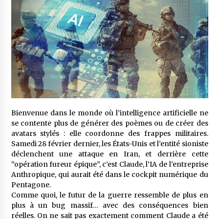
3 jours ago
Carte Chiffa : Mise à jour au niveau des
pharmacies désormais possible pour les
ayants droit
4 jours ago
La Gendarmerie nationale lance ses comptes
officiels sur les réseaux sociaux
1 semaine ago
Bienvenue dans le monde où l’intelligence artificielle ne
Droit de change : Le CPA lance une carte VISA
se contente plus de générer des poèmes ou de créer des
dédiée aux voyages à l’étranger
avatars stylés : elle coordonne des frappes militaires.
1 semaine ago
Samedi 28 février dernier, les États-Unis et l’entité sioniste
déclenchent une attaque en Iran, et derrière cette
En service à partir du 1er août prochain :
“opération fureur épique”, c’est Claude, l’IA de l’entreprise
Lancement de la plateforme numérique dédiée
Anthropique, qui aurait été dans le cockpit numérique du
à l’importation
Pentagone.
1 semaine ago
Comme quoi, le futur de la guerre ressemble de plus en
plus à un bug massif… avec des conséquences bien
Affaires religieuses : Ouverture des
réelles. On ne sait pas exactement comment Claude a été
candidatures au concours du Prix national du