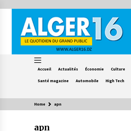
Skip
to
content
Accueil
Actualités
Économie
Culture
Santé magazine
Automobile
High Tech
Home
apn
Le saviez vous ?
apn
Accidents de la circulation : 11
décès et 243 blessés en 24 heures