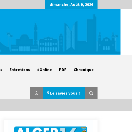
dimanche, Août 9, 2026
es
Entretiens
#Online
PDF
Chronique
Le saviez vous ?
Parking de la Promenade des
Sablettes : Mis en service de bornes