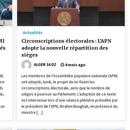
Actualités
MI
Circonscriptions électorales : L’APN
tés
adopte la nouvelle répartition des
sièges
ALGER 16 DZ
4 mois ago
N)
Les membres de l’Assemblée populaire nationale (APN)
ure
ont adopté, lundi, le projet de loi fixant les
ds
circonscriptions électorale, ainsi que le nombre de
le,
sièges à pourvoir au Parlement. L’adoption de ce texte
est intervenue lors d’une séance plénière présidée par
 un
le président de l’APN, Ibrahim Boughali, en présence du
ministre […]