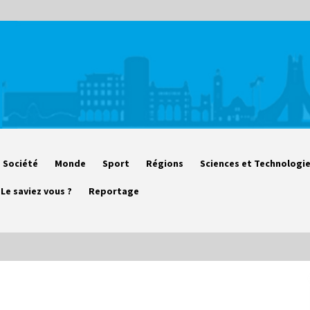
Société
Monde
Sport
Régions
Sciences et Technologi
Le saviez vous ?
Reportage
Début des camps d’été pour un
deuxième groupe d’enfants autistes