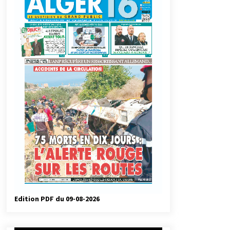
automatiques
6 jours ago
Droit de change : Le CPA lance une
carte VISA dédiée aux voyages à
l’étranger
2 semaines ago
Droit à l’affiliation au régime
national de retraite : Coup d’envoi
d’une campagne de sensibilisation
au profit de la communauté
3 semaines ago
nationale à l’étranger
Université Alger 3 : Lancement d’un
master à cursus intégré à la licence
en communication en langue
amazighe
4 semaines ago
Edition PDF du 09-08-2026