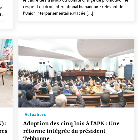
le cadre des travaux du Comité chargé de promouvoir le
respect du droit international humanitaire relevant de
ée
l’Union interparlementaire.Placée […]
l.
[…]
Actualités
) :
Adoption des cinq lois à l’APN : Une
res
réforme intégrée du président
Tebboune