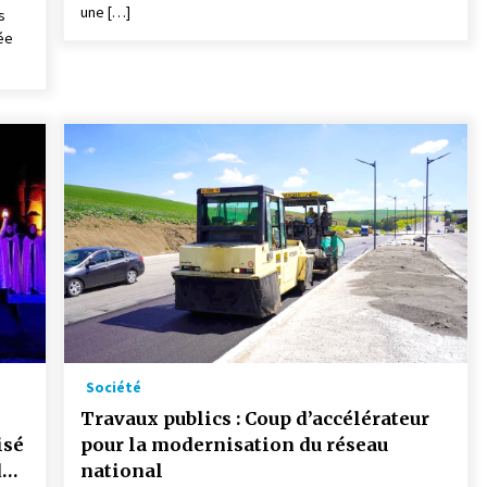
une […]
s
ée
Société
Travaux publics : Coup d’accélérateur
isé
pour la modernisation du réseau
des
national