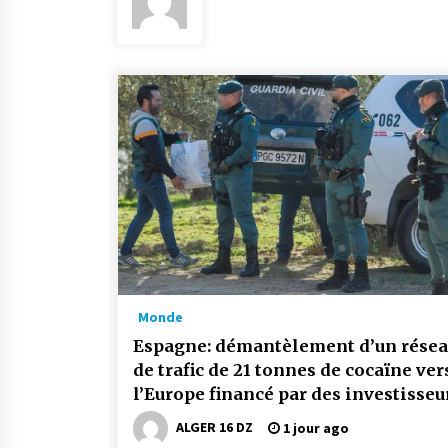
2 jours ago
Carte Chiffa : Mise à jour au niveau
des pharmacies désormais possib
pour les ayants droit
5 jours ago
En service à partir du 1er août
prochain : Lancement de la
plateforme numérique dédiée à
l’importation
2 semaines ago
Lancement d’une campagne
nationale de sensibilisation sur la
lutte contre le travail informel
Monde
3 semaines ago
Espagne: démantèlement d’un rése
de trafic de 21 tonnes de cocaïne ver
l’Europe financé par des investisseu
aux Emirats
ALGER 16 DZ
1 jour ago