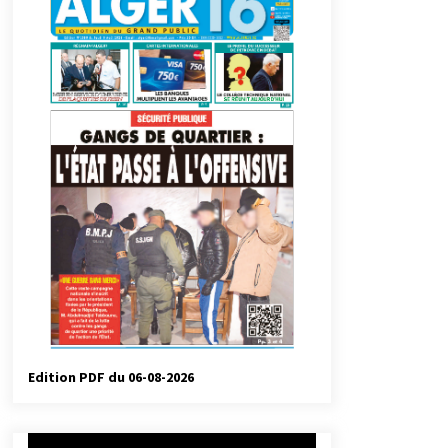
automatiques
4 jours ago
Droit de change : Le CPA lance une
carte VISA dédiée aux voyages à
l’étranger
1 semaine ago
Droit à l’affiliation au régime
national de retraite : Coup d’envoi
d’une campagne de sensibilisation
au profit de la communauté
2 semaines ago
nationale à l’étranger
Université Alger 3 : Lancement d’un
master à cursus intégré à la licence
en communication en langue
amazighe
3 semaines ago
Edition PDF du 06-08-2026