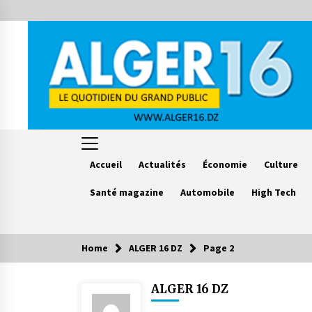
Skip
to
content
Accueil
Actualités
Économie
Culture
Santé magazine
Automobile
High Tech
Home
ALGER 16 DZ
Page 2
Le saviez vous ?
ALGER 16 DZ
Accidents de la circulation : 11
décès et 243 blessés en 24 heures