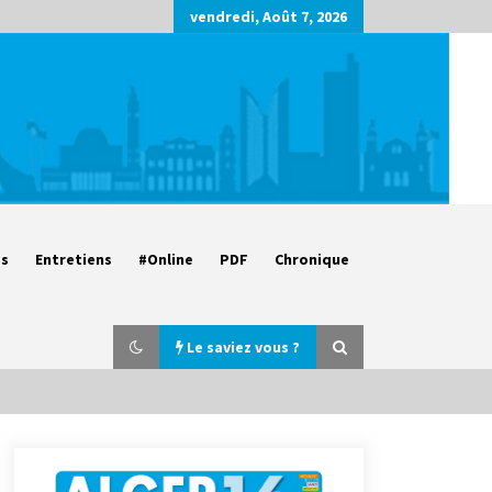
vendredi, Août 7, 2026
es
Entretiens
#Online
PDF
Chronique
Le saviez vous ?
Parking de la Promenade des
Sablettes : Mis en service de bornes