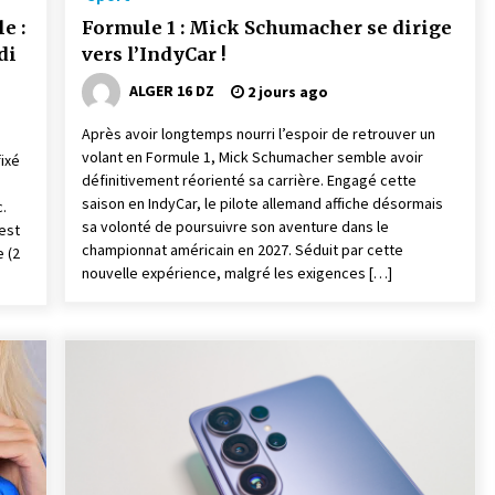
e :
Formule 1 : Mick Schumacher se dirige
di
vers l’IndyCar !
ALGER 16 DZ
2 jours ago
Après avoir longtemps nourri l’espoir de retrouver un
volant en Formule 1, Mick Schumacher semble avoir
ixé
définitivement réorienté sa carrière. Engagé cette
saison en IndyCar, le pilote allemand affiche désormais
.
sa volonté de poursuivre son aventure dans le
’est
championnat américain en 2027. Séduit par cette
e (2
nouvelle expérience, malgré les exigences […]