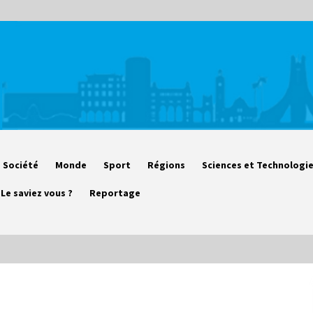
Société
Monde
Sport
Régions
Sciences et Technologi
Le saviez vous ?
Reportage
Début des camps d’été pour un
deuxième groupe d’enfants autistes