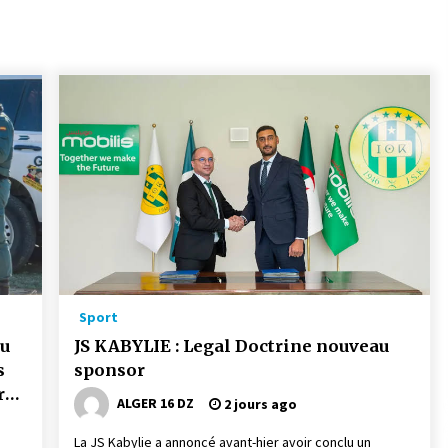
3 jours ago
La Gendarmerie nationale lance ses
le
comptes officiels sur les réseaux
sociaux
1 semaine ago
Affaires religieuses : Ouverture des
candidatures au concours du Prix
national du meilleur prêche du
vendredi
2 semaines ago
Première voiture de course conçue
et fabriquée localement : Une équipe
d’étudiants algériens participe à
une compétition internationale
Sport
3 semaines ago
au
JS KABYLIE : Legal Doctrine nouveau
s
sponsor
rs
ALGER 16 DZ
2 jours ago
La JS Kabylie a annoncé avant-hier avoir conclu un