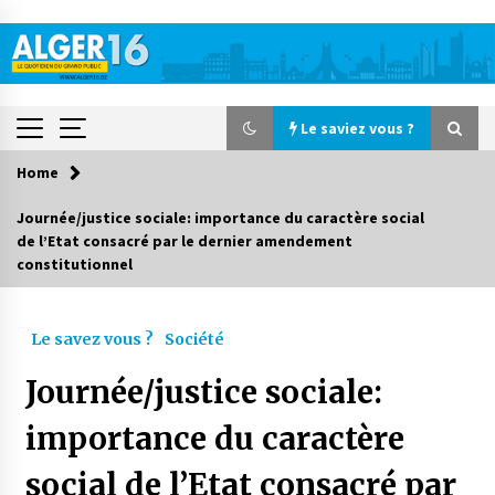
Skip
to
content
Le saviez vous ?
Home
Le saviez vous ?
Journée/justice sociale: importance du caractère social
de l’Etat consacré par le dernier amendement
Accidents de la circulation : 11 décès et 243
constitutionnel
blessés en 24 heures
3 jours ago
Le savez vous ?
Société
Début des camps d’été pour un deuxième
groupe d’enfants autistes
Journée/justice sociale:
4 jours ago
importance du caractère
Parking de la Promenade des Sablettes : Mis en
service de bornes automatiques
social de l’Etat consacré par