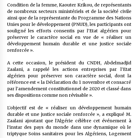
meilleur prêche du vendredi
Condition de la femme, Kaouter Krikou, de représentants
2 semaines ago
de nombreux secteurs ministériels et de la société civile
ainsi que de la représentante du Programme des Nations
Droit à l’affiliation au régime national de
Unies pour le développement (PNUD), les participants ont
retraite : Coup d’envoi d’une campagne de
souligné les efforts consentis par l’Etat algérien pour
sensibilisation au profit de la communauté
préserver le caractère social en vue de « réaliser un
nationale à l’étranger
3 semaines ago
développement humain durable et une justice sociale
renforcée ».
Lancement d’une campagne nationale de
sensibilisation sur la lutte contre le travail
informel
A cette occasion, le président du CNDH, Abdelmadjid
3 semaines ago
Zaalani, a rappelé les actions entreprises par l’Etat
algérien pour préserver son caractère social, dont la
Première voiture de course conçue et
référence est « la Déclaration du 1 novembre et consacré
fabriquée localement : Une équipe d’étudiants
par l’amendement constitutionnel de 2020 et classé dans
algériens participe à une compétition
ses dispositions comme non révisable ».
internationale
3 semaines ago
L’objectif est de « réaliser un développement humain
Université Alger 3 : Lancement d’un master à
durable et une justice sociale renforcée », a expliqué M.
cursus intégré à la licence en communication
en langue amazighe
Zaalani ajoutant que l’Algérie célèbre cet événement à
3 semaines ago
l’instar des pays du monde dans une dynamique où le
triptyque Soins sanitaires pour les Algériens, Logement