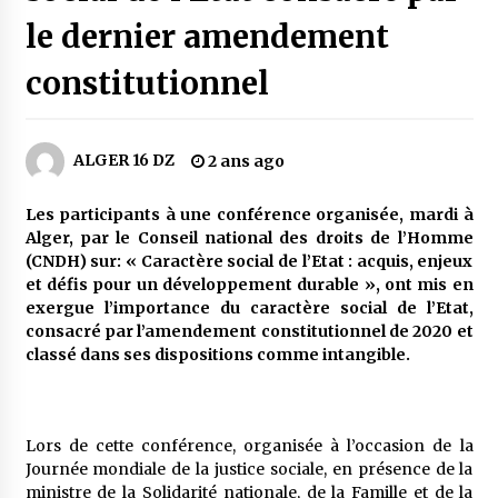
5 jours ago
le dernier amendement
Carte Chiffa : Mise à jour au niveau des
constitutionnel
pharmacies désormais possible pour les
ayants droit
6 jours ago
ALGER 16 DZ
2 ans ago
La Gendarmerie nationale lance ses comptes
officiels sur les réseaux sociaux
1 semaine ago
Les participants à une conférence organisée, mardi à
Alger, par le Conseil national des droits de l’Homme
(CNDH) sur: « Caractère social de l’Etat : acquis, enjeux
Droit de change : Le CPA lance une carte VISA
et défis pour un développement durable », ont mis en
dédiée aux voyages à l’étranger
exergue l’importance du caractère social de l’Etat,
2 semaines ago
consacré par l’amendement constitutionnel de 2020 et
classé dans ses dispositions comme intangible.
En service à partir du 1er août prochain :
Lancement de la plateforme numérique dédiée
à l’importation
2 semaines ago
Lors de cette conférence, organisée à l’occasion de la
Journée mondiale de la justice sociale, en présence de la
Affaires religieuses : Ouverture des
ministre de la Solidarité nationale, de la Famille et de la
candidatures au concours du Prix national du