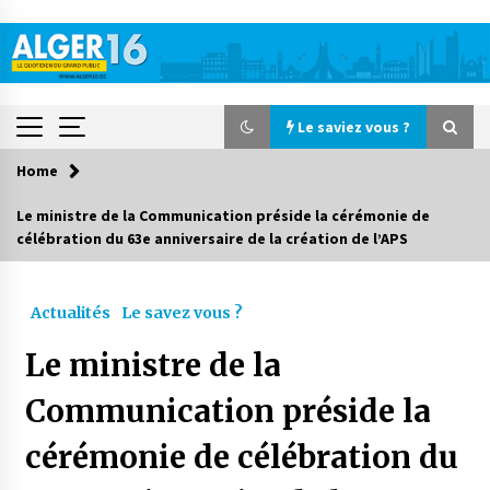
Skip
to
content
Le saviez vous ?
Home
Le saviez vous ?
Le ministre de la Communication préside la cérémonie de
célébration du 63e anniversaire de la création de l’APS
Accidents de la circulation : 11 décès et 243
blessés en 24 heures
3 jours ago
Actualités
Le savez vous ?
Début des camps d’été pour un deuxième
Le ministre de la
groupe d’enfants autistes
4 jours ago
Communication préside la
cérémonie de célébration du
Parking de la Promenade des Sablettes : Mis en
service de bornes automatiques