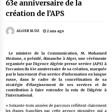
5 jours ago
63e anniversaire de la
création de l’APS
Carte Chiffa : Mise à jour au niveau des
pharmacies désormais possible pour les
ayants droit
6 jours ago
ALGER 16 DZ
2 ans ago
La Gendarmerie nationale lance ses comptes
officiels sur les réseaux sociaux
1 semaine ago
Le ministre de la Communication, M. Mohamed
Meziane, a présidé, dimanche à Alger, une cérémonie
Droit de change : Le CPA lance une carte VISA
organisée par l’Agence Algérie presse service (APS) à
dédiée aux voyages à l’étranger
l’occasion du 63e anniversaire de sa création, marquée
2 semaines ago
par le lancement d’un service d’information en langue
russe, dans le cadre de la concrétisation de sa
En service à partir du 1er août prochain :
stratégie d’élargissement de ses services et de
Lancement de la plateforme numérique dédiée
contribution à faire entendre la voix de l’Algérie à
à l’importation
l’international.
2 semaines ago
« Soixante-trois années de parcours reflètent clairement
Affaires religieuses : Ouverture des
les étapes franchies par cette agence pionnière, qui a
candidatures au concours du Prix national du