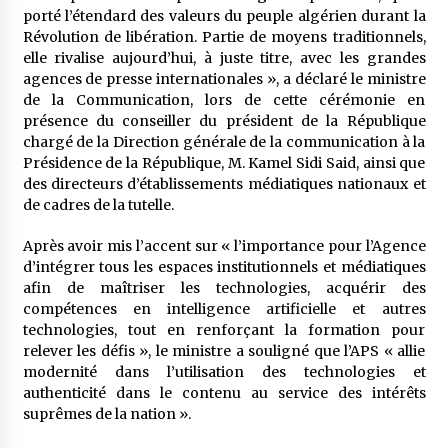
meilleur prêche du vendredi
porté l’étendard des valeurs du peuple algérien durant la
2 semaines ago
Révolution de libération. Partie de moyens traditionnels,
elle rivalise aujourd’hui, à juste titre, avec les grandes
Droit à l’affiliation au régime national de
agences de presse internationales », a déclaré le ministre
retraite : Coup d’envoi d’une campagne de
de la Communication, lors de cette cérémonie en
sensibilisation au profit de la communauté
présence du conseiller du président de la République
nationale à l’étranger
3 semaines ago
chargé de la Direction générale de la communication à la
Présidence de la République, M. Kamel Sidi Said, ainsi que
Lancement d’une campagne nationale de
des directeurs d’établissements médiatiques nationaux et
sensibilisation sur la lutte contre le travail
informel
de cadres de la tutelle.
3 semaines ago
Après avoir mis l’accent sur « l’importance pour l’Agence
Première voiture de course conçue et
d’intégrer tous les espaces institutionnels et médiatiques
fabriquée localement : Une équipe d’étudiants
afin de maîtriser les technologies, acquérir des
algériens participe à une compétition
compétences en intelligence artificielle et autres
internationale
3 semaines ago
technologies, tout en renforçant la formation pour
relever les défis », le ministre a souligné que l’APS « allie
Université Alger 3 : Lancement d’un master à
modernité dans l’utilisation des technologies et
cursus intégré à la licence en communication
en langue amazighe
authenticité dans le contenu au service des intérêts
3 semaines ago
suprêmes de la nation ».