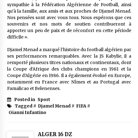
meilleur prêche du vendredi
sympathie à la Fédération Algérienne de Football, ainsi
2 semaines ago
qu’à la famille, aux amis et aux proches de Djamel Menad.
Nos pensées sont avec vous tous. Nous espérons que ces
Droit à l’affiliation au régime national de
souvenirs et nos mots de soutien contribueront à
retraite : Coup d’envoi d’une campagne de
apporter un peu de paix et de réconfort en cette période
sensibilisation au profit de la communauté
difficile ».
nationale à l’étranger
2 semaines ago
Djamel Menad a marqué l’histoire du football algérien par
Lancement d’une campagne nationale de
ses performances remarquables. Avec la JS Kabylie, il a
sensibilisation sur la lutte contre le travail
informel
remporté plusieurs titres nationaux et continentaux, dont
2 semaines ago
la Coupe d’Afrique des clubs champions en 1981 et la
Coupe d’Algérie en 1986. Il a également évolué en Europe,
Première voiture de course conçue et
notamment en France avec Nîmes et au Portugal avec
fabriquée localement : Une équipe d’étudiants
Famalicao et Belenenses.
algériens participe à une compétition
internationale
3 semaines ago
Posted in
Sport
Tagged #
Djamel Menad
#
FIFA
#
Université Alger 3 : Lancement d’un master à
Gianni Infantino
cursus intégré à la licence en communication
en langue amazighe
3 semaines ago
ALGER 16 DZ