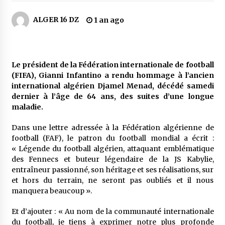
3 jours ago
ALGER 16 DZ
1 an ago
Carte Chiffa : Mise à jour au niveau des
pharmacies désormais possible pour les
ayants droit
4 jours ago
Le président de la Fédération internationale de football
(FIFA), Gianni Infantino a rendu hommage à l’ancien
La Gendarmerie nationale lance ses comptes
officiels sur les réseaux sociaux
international algérien Djamel Menad, décédé samedi
1 semaine ago
dernier à l’âge de 64 ans, des suites d’une longue
maladie.
Droit de change : Le CPA lance une carte VISA
Dans une lettre adressée à la Fédération algérienne de
dédiée aux voyages à l’étranger
football (FAF), le patron du football mondial a écrit :
1 semaine ago
« Légende du football algérien, attaquant emblématique
des Fennecs et buteur légendaire de la JS Kabylie,
En service à partir du 1er août prochain :
entraîneur passionné, son héritage et ses réalisations, sur
Lancement de la plateforme numérique dédiée
et hors du terrain, ne seront pas oubliés et il nous
à l’importation
manquera beaucoup ».
1 semaine ago
Et d’ajouter : « Au nom de la communauté internationale
Affaires religieuses : Ouverture des
du football, je tiens à exprimer notre plus profonde
candidatures au concours du Prix national du