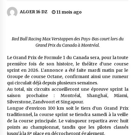
5 jours ago
ALGER 16 DZ
11 mois ago
Carte Chiffa : Mise à jour au niveau des
pharmacies désormais possible pour les
ayants droit
6 jours ago
Red Bull Racing Max Verstappen des Pays-Bas court lors du
Grand Prix du Canada à Montréal.
La Gendarmerie nationale lance ses comptes
officiels sur les réseaux sociaux
1 semaine ago
Le Grand Prix de Formule 1 du Canada sera, pour la toute
première fois de son histoire, le théâtre d’une course
sprint en 2026. L’annonce a été faite mardi matin par le
Droit de change : Le CPA lance une carte VISA
Groupe de course Octane, confirmant ainsi une rumeur
dédiée aux voyages à l’étranger
qui circulait déjà depuis plusieurs semaines.
2 semaines ago
Au total, six circuits accueilleront une épreuve sprint la
saison prochaine : Montréal, Shanghaï, Miami,
En service à partir du 1er août prochain :
Silverstone, Zandvoort et Singapour.
Lancement de la plateforme numérique dédiée
Longue d’environ 100 km soit le tiers d’un Grand Prix
à l’importation
traditionnel, la course sprint se tiendra samedi à la veille
2 semaines ago
de la course principale. Le vainqueur repartira avec huit
points au championnat, tandis que les pilotes classés
Affaires religieuses : Ouverture des
jusqu’à la 8ᵉ place en décrocheront également.
candidatures au concours du Prix national du