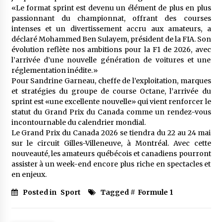
meilleur prêche du vendredi
«Le format sprint est devenu un élément de plus en plus
2 semaines ago
passionnant du championnat, offrant des courses
intenses et un divertissement accru aux amateurs, a
Droit à l’affiliation au régime national de
déclaré Mohammed Ben Sulayem, président de la FIA. Son
retraite : Coup d’envoi d’une campagne de
évolution reflète nos ambitions pour la F1 de 2026, avec
sensibilisation au profit de la communauté
l’arrivée d’une nouvelle génération de voitures et une
nationale à l’étranger
3 semaines ago
réglementation inédite.»
Pour Sandrine Garneau, cheffe de l’exploitation, marques
Lancement d’une campagne nationale de
et stratégies du groupe de course Octane, l’arrivée du
sensibilisation sur la lutte contre le travail
informel
sprint est «une excellente nouvelle» qui vient renforcer le
3 semaines ago
statut du Grand Prix du Canada comme un rendez-vous
incontournable du calendrier mondial.
Première voiture de course conçue et
Le Grand Prix du Canada 2026 se tiendra du 22 au 24 mai
fabriquée localement : Une équipe d’étudiants
sur le circuit Gilles-Villeneuve, à Montréal. Avec cette
algériens participe à une compétition
nouveauté, les amateurs québécois et canadiens pourront
internationale
3 semaines ago
assister à un week-end encore plus riche en spectacles et
en enjeux.
Université Alger 3 : Lancement d’un master à
cursus intégré à la licence en communication
Posted in
Sport
Tagged #
Formule 1
en langue amazighe
3 semaines ago