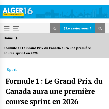
Skip
to
content
Le saviez vous ?
Home
Le saviez vous ?
Formule 1 : Le Grand Prix du Canada aura une première
course sprint en 2026
Accidents de la circulation : 11 décès et 243
blessés en 24 heures
3 jours ago
Sport
Début des camps d’été pour un deuxième
Formule 1 : Le Grand Prix du
groupe d’enfants autistes
4 jours ago
Canada aura une première
course sprint en 2026
Parking de la Promenade des Sablettes : Mis en
service de bornes automatiques