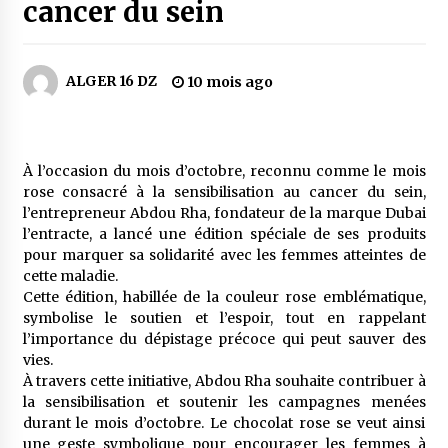
4 jours ago
cancer du sein
Carte Chiffa : Mise à jour au niveau des
pharmacies désormais possible pour les
ALGER 16 DZ
10 mois ago
ayants droit
5 jours ago
La Gendarmerie nationale lance ses comptes
officiels sur les réseaux sociaux
À l’occasion du mois d’octobre, reconnu comme le mois
1 semaine ago
rose consacré à la sensibilisation au cancer du sein,
l’entrepreneur Abdou Rha, fondateur de la marque Dubai
l’entracte, a lancé une édition spéciale de ses produits
Droit de change : Le CPA lance une carte VISA
pour marquer sa solidarité avec les femmes atteintes de
dédiée aux voyages à l’étranger
cette maladie.
1 semaine ago
Cette édition, habillée de la couleur rose emblématique,
symbolise le soutien et l’espoir, tout en rappelant
En service à partir du 1er août prochain :
l’importance du dépistage précoce qui peut sauver des
Lancement de la plateforme numérique dédiée
vies.
à l’importation
À travers cette initiative, Abdou Rha souhaite contribuer à
2 semaines ago
la sensibilisation et soutenir les campagnes menées
durant le mois d’octobre. Le chocolat rose se veut ainsi
Affaires religieuses : Ouverture des
candidatures au concours du Prix national du
une geste symbolique pour encourager les femmes à