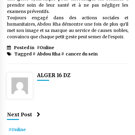
meilleur prêche du vendredi
prendre soin de leur santé et à ne pas négliger les
2 semaines ago
examens préventifs.
Toujours engagé dans des actions sociales et
Droit à l’affiliation au régime national de
humanitaires, Abdou Rha démontre une fois de plus qu’il
retraite : Coup d’envoi d’une campagne de
met son image et sa marque au service de causes nobles,
sensibilisation au profit de la communauté
convaincu que chaque petit geste peut semer de l’espoir.
nationale à l’étranger
2 semaines ago
Posted in
#Online
Lancement d’une campagne nationale de
Tagged #
Abdou Rha
#
cancer du sein
sensibilisation sur la lutte contre le travail
informel
3 semaines ago
ALGER 16 DZ
Première voiture de course conçue et
fabriquée localement : Une équipe d’étudiants
algériens participe à une compétition
internationale
3 semaines ago
Université Alger 3 : Lancement d’un master à
cursus intégré à la licence en communication
Next Post
en langue amazighe
3 semaines ago
#Online