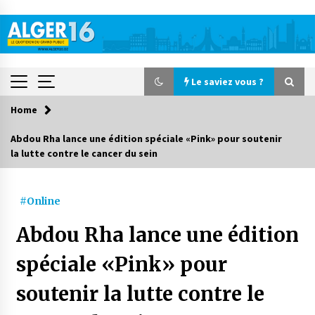
Skip
to
content
Le saviez vous ?
Home
Le saviez vous ?
Abdou Rha lance une édition spéciale «Pink» pour soutenir
la lutte contre le cancer du sein
Accidents de la circulation : 11 décès et 243
blessés en 24 heures
2 jours ago
#Online
Début des camps d’été pour un deuxième
Abdou Rha lance une édition
groupe d’enfants autistes
3 jours ago
spéciale «Pink» pour
soutenir la lutte contre le
Parking de la Promenade des Sablettes : Mis en
service de bornes automatiques