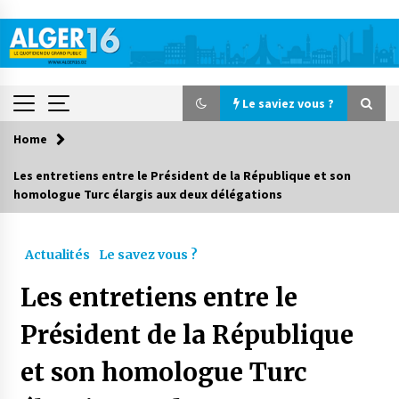
Skip
to
content
Le saviez vous ?
Home
Le saviez vous ?
Les entretiens entre le Président de la République et son
homologue Turc élargis aux deux délégations
Accidents de la circulation : 11 décès et 243
blessés en 24 heures
24 heures ago
Actualités
Le savez vous ?
Début des camps d’été pour un deuxième
Les entretiens entre le
groupe d’enfants autistes
2 jours ago
Président de la République
et son homologue Turc
Parking de la Promenade des Sablettes : Mis en
service de bornes automatiques