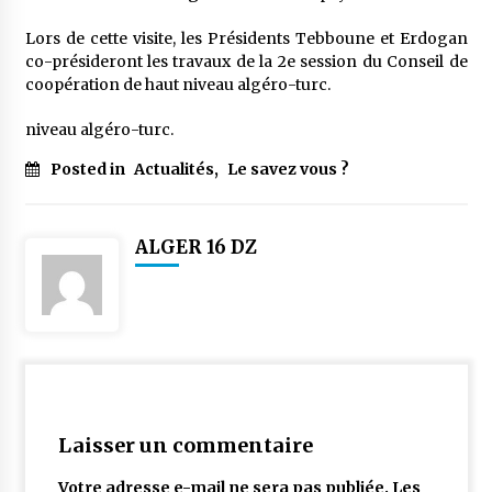
meilleur prêche du vendredi
2 semaines ago
Lors de cette visite, les Présidents Tebboune et Erdogan
co-présideront les travaux de la 2e session du Conseil de
Droit à l’affiliation au régime national de
coopération de haut niveau algéro-turc.
retraite : Coup d’envoi d’une campagne de
sensibilisation au profit de la communauté
niveau algéro-turc.
nationale à l’étranger
2 semaines ago
Posted in
Actualités
,
Le savez vous ?
Lancement d’une campagne nationale de
sensibilisation sur la lutte contre le travail
informel
2 semaines ago
ALGER 16 DZ
Première voiture de course conçue et
fabriquée localement : Une équipe d’étudiants
algériens participe à une compétition
internationale
3 semaines ago
Université Alger 3 : Lancement d’un master à
cursus intégré à la licence en communication
en langue amazighe
Laisser un commentaire
3 semaines ago
Votre adresse e-mail ne sera pas publiée.
Les