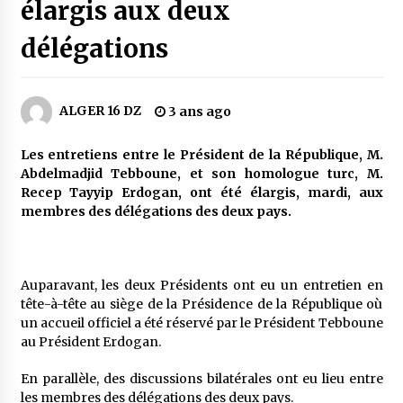
3 jours ago
élargis aux deux
délégations
Carte Chiffa : Mise à jour au niveau des
pharmacies désormais possible pour les
ayants droit
4 jours ago
ALGER 16 DZ
3 ans ago
La Gendarmerie nationale lance ses comptes
officiels sur les réseaux sociaux
Les entretiens entre le Président de la République, M.
1 semaine ago
Abdelmadjid Tebboune, et son homologue turc, M.
Recep Tayyip Erdogan, ont été élargis, mardi, aux
membres des délégations des deux pays.
Droit de change : Le CPA lance une carte VISA
dédiée aux voyages à l’étranger
1 semaine ago
Auparavant, les deux Présidents ont eu un entretien en
En service à partir du 1er août prochain :
tête-à-tête au siège de la Présidence de la République où
Lancement de la plateforme numérique dédiée
un accueil officiel a été réservé par le Président Tebboune
à l’importation
au Président Erdogan.
1 semaine ago
En parallèle, des discussions bilatérales ont eu lieu entre
Affaires religieuses : Ouverture des
les membres des délégations des deux pays.
candidatures au concours du Prix national du