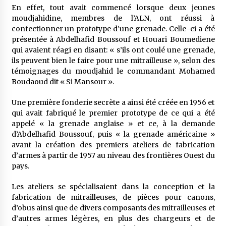
meilleur prêche du vendredi
En effet, tout avait commencé lorsque deux jeunes
2 semaines ago
moudjahidine, membres de l’ALN, ont réussi à
confectionner un prototype d’une grenade. Celle-ci a été
Droit à l’affiliation au régime national de
présentée à Abdelhafid Boussouf et Houari Boumediene
retraite : Coup d’envoi d’une campagne de
qui avaient réagi en disant: « s’ils ont coulé une grenade,
sensibilisation au profit de la communauté
ils peuvent bien le faire pour une mitrailleuse », selon des
nationale à l’étranger
3 semaines ago
témoignages du moudjahid le commandant Mohamed
Boudaoud dit « Si Mansour ».
Lancement d’une campagne nationale de
sensibilisation sur la lutte contre le travail
informel
Une première fonderie secrète a ainsi été créée en 1956 et
3 semaines ago
qui avait fabriqué le premier prototype de ce qui a été
appelé « la grenade anglaise » et ce, à la demande
Première voiture de course conçue et
d’Abdelhafid Boussouf, puis « la grenade américaine »
fabriquée localement : Une équipe d’étudiants
avant la création des premiers ateliers de fabrication
algériens participe à une compétition
d’armes à partir de 1957 au niveau des frontières Ouest du
internationale
3 semaines ago
pays.
Université Alger 3 : Lancement d’un master à
Les ateliers se spécialisaient dans la conception et la
cursus intégré à la licence en communication
fabrication de mitrailleuses, de pièces pour canons,
en langue amazighe
d’obus ainsi que de divers composants des mitrailleuses et
3 semaines ago
d’autres armes légères, en plus des chargeurs et de