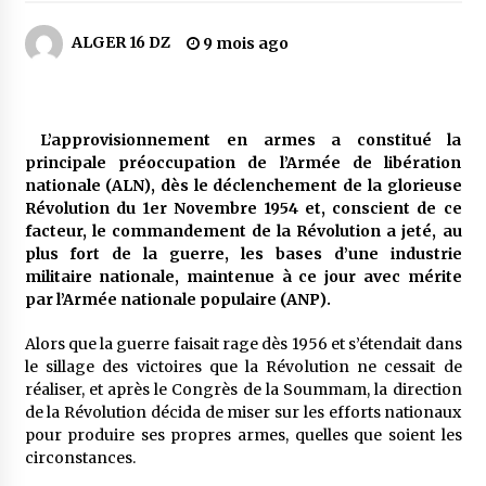
5 jours ago
ALGER 16 DZ
9 mois ago
Carte Chiffa : Mise à jour au niveau des
pharmacies désormais possible pour les
ayants droit
6 jours ago
L’approvisionnement en armes a constitué la
principale préoccupation de l’Armée de libération
La Gendarmerie nationale lance ses comptes
officiels sur les réseaux sociaux
nationale (ALN), dès le déclenchement de la glorieuse
1 semaine ago
Révolution du 1er Novembre 1954 et, conscient de ce
facteur, le commandement de la Révolution a jeté, au
plus fort de la guerre, les bases d’une industrie
Droit de change : Le CPA lance une carte VISA
militaire nationale, maintenue à ce jour avec mérite
dédiée aux voyages à l’étranger
par l’Armée nationale populaire (ANP).
2 semaines ago
Alors que la guerre faisait rage dès 1956 et s’étendait dans
En service à partir du 1er août prochain :
le sillage des victoires que la Révolution ne cessait de
Lancement de la plateforme numérique dédiée
réaliser, et après le Congrès de la Soummam, la direction
à l’importation
de la Révolution décida de miser sur les efforts nationaux
2 semaines ago
pour produire ses propres armes, quelles que soient les
circonstances.
Affaires religieuses : Ouverture des
candidatures au concours du Prix national du