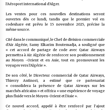
à l’importation
l’Aéroport international d’Alger.
2 semaines ago
Les ventes pour ces nouvelles destinations seront
Affaires religieuses : Ouverture des
ouvertes dès ce lundi, tandis que le premier vol en
candidatures au concours du Prix national du
codeshare est prévu le 15 novembre 2025, précise la
meilleur prêche du vendredi
même source.
2 semaines ago
Cité dans le communiqué, le Chef de division commerciale
Droit à l’affiliation au régime national de
retraite : Coup d’envoi d’une campagne de
d’Air Algérie, Samy Elkarim Boutemadja, a souligné que
sensibilisation au profit de la communauté
« cet accord de partage de code avec Qatar Airways
nationale à l’étranger
3 semaines ago
permettra à Air Algérie de renforcer son positionnement
au Moyen -Orient et en Asie, tout en promouvant les
Lancement d’une campagne nationale de
voyages vers l’Algérie ».
sensibilisation sur la lutte contre le travail
informel
De son côté, le Directeur commercial de Qatar Airways,
3 semaines ago
Thierry Antinori, a estimé que ce partenariat
« consolidera la présence de Qatar Airways sur les
Première voiture de course conçue et
marchés africains » et offrira « une expérience de voyage
fabriquée localement : Une équipe d’étudiants
algériens participe à une compétition
plus fluide vers le Moyen-Orient et l’Asie ».
internationale
3 semaines ago
Ce nouvel accord, appelé à être renforcé par l’ajout