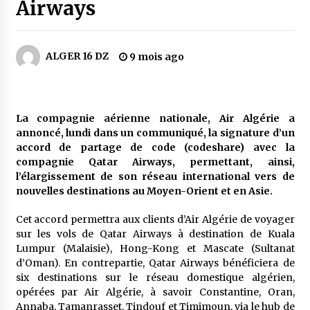
5 jours ago
Airways
Parking de la Promenade des Sablettes : Mis en
service de bornes automatiques
ALGER 16 DZ
9 mois ago
6 jours ago
Carte Chiffa : Mise à jour au niveau des
pharmacies désormais possible pour les
La compagnie aérienne nationale, Air Algérie a
ayants droit
annoncé, lundi dans un communiqué, la signature d’un
1 semaine ago
accord de partage de code (codeshare) avec la
compagnie Qatar Airways, permettant, ainsi,
La Gendarmerie nationale lance ses comptes
l’élargissement de son réseau international vers de
officiels sur les réseaux sociaux
nouvelles destinations au Moyen-Orient et en Asie.
2 semaines ago
Cet accord permettra aux clients d’Air Algérie de voyager
Droit de change : Le CPA lance une carte VISA
sur les vols de Qatar Airways à destination de Kuala
dédiée aux voyages à l’étranger
Lumpur (Malaisie), Hong-Kong et Mascate (Sultanat
2 semaines ago
d’Oman). En contrepartie, Qatar Airways bénéficiera de
six destinations sur le réseau domestique algérien,
opérées par Air Algérie, à savoir Constantine, Oran,
En service à partir du 1er août prochain :
Lancement de la plateforme numérique dédiée
Annaba, Tamanrasset, Tindouf et Timimoun, via le hub de