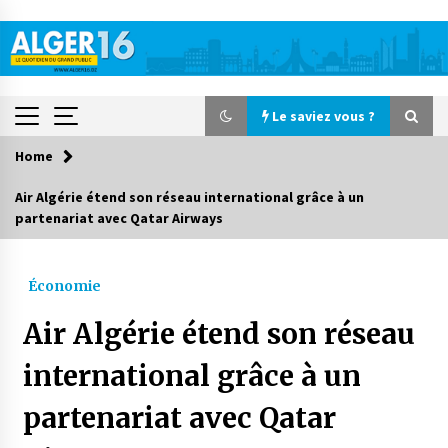
Skip
to
content
Le saviez vous ?
Home
Le saviez vous ?
Air Algérie étend son réseau international grâce à un
partenariat avec Qatar Airways
Le CRA lance une campagne nationale de
solidarité pour la rentrée scolaire
11 heures ago
Économie
Accidents de la circulation : 11 décès et 243
Air Algérie étend son réseau
blessés en 24 heures
4 jours ago
international grâce à un
partenariat avec Qatar
Début des camps d’été pour un deuxième
groupe d’enfants autistes