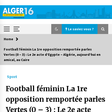
Skip
to
content
Le saviez vous ?
Home
Le saviez vous ?
Football féminin La 1re opposition remportée parles
Vertes (0 – 3) : Le 2e acte d’Egypte – Algérie, aujourd’hui en
Accidents de la circulation : 11 décès et 243
amical, au Caire
blessés en 24 heures
21 heures ago
Sport
Début des camps d’été pour un deuxième
groupe d’enfants autistes
Football féminin La 1re
2 jours ago
opposition remportée parles
Parking de la Promenade des Sablettes : Mis en
service de bornes automatiques
Vertes (0 – 3) : Le 2e acte