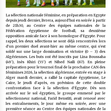
meilleur prêche du vendredi
2 semaines ago
La sélection nationale féminine, en préparation en Egypte
Droit à l’affiliation au régime national de
depuis jeudi dernier, livrera, aujourd’hui en soirée à partir
retraite : Coup d’envoi d’une campagne de
de 21h30, au Centre des équipes nationales de la
sensibilisation au profit de la communauté
nationale à l’étranger
Fédération égyptienne de football, sa deuxième
2 semaines ago
opposition amicale face à son homologue d’Egypte. Pour
rappel, les deux sélections se sont déjà rencontrées lors
Lancement d’une campagne nationale de
sensibilisation sur la lutte contre le travail
d’un premier duel avant-hier au même centre, qui s’est
informel
soldé sur une large domination et victoire (0 – 3) des
2 semaines ago
Algériennes. Les buts ont été inscrits par Lina Boussaha
(49′), Inès Khiri (55′) et Nihed Naili (87). En pleine
Première voiture de course conçue et
préparation pour le tournoi final de la prochaine CAN des
fabriquée localement : Une équipe d’étudiants
féminines 2026, la sélection algérienne, entrée en stage à
algériens participe à une compétition
internationale
Alger mardi dernier, a rallié la capitale égyptienne, Le
3 semaines ago
Caire, le jeudi d’après, en prévision de cette double
confrontation face à la sélection d’Égypte. Dès son
Université Alger 3 : Lancement d’un master à
cursus intégré à la licence en communication
arrivée sur le sol égyptien, le groupe emmené par le
en langue amazighe
sélectionneur national, Farid Benstiti, avait renoué avec
3 semaines ago
les entraînements, le jour même en soirée, avec une
première séance au Centre des équipes nationales de la