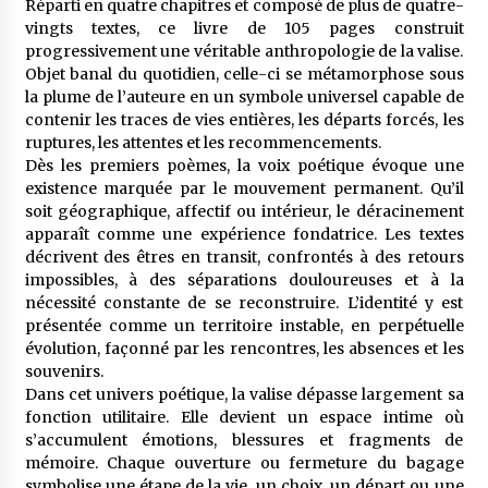
Réparti en quatre chapitres et composé de plus de quatre-
vingts textes, ce livre de 105 pages construit
progressivement une véritable anthropologie de la valise.
Objet banal du quotidien, celle-ci se métamorphose sous
la plume de l’auteure en un symbole universel capable de
contenir les traces de vies entières, les départs forcés, les
ruptures, les attentes et les recommencements.
Dès les premiers poèmes, la voix poétique évoque une
existence marquée par le mouvement permanent. Qu’il
soit géographique, affectif ou intérieur, le déracinement
apparaît comme une expérience fondatrice. Les textes
décrivent des êtres en transit, confrontés à des retours
impossibles, à des séparations douloureuses et à la
nécessité constante de se reconstruire. L’identité y est
présentée comme un territoire instable, en perpétuelle
évolution, façonné par les rencontres, les absences et les
souvenirs.
Dans cet univers poétique, la valise dépasse largement sa
fonction utilitaire. Elle devient un espace intime où
s’accumulent émotions, blessures et fragments de
mémoire. Chaque ouverture ou fermeture du bagage
symbolise une étape de la vie, un choix, un départ ou une