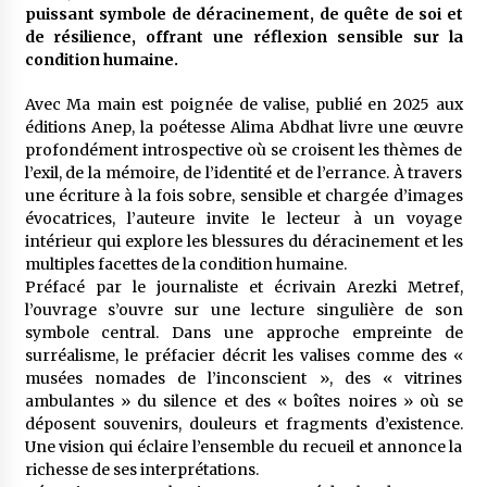
meilleur prêche du vendredi
puissant symbole de déracinement, de quête de soi et
2 semaines ago
de résilience, offrant une réflexion sensible sur la
condition humaine.
Droit à l’affiliation au régime national de
retraite : Coup d’envoi d’une campagne de
Avec Ma main est poignée de valise, publié en 2025 aux
sensibilisation au profit de la communauté
éditions Anep, la poétesse Alima Abdhat livre une œuvre
nationale à l’étranger
2 semaines ago
profondément introspective où se croisent les thèmes de
l’exil, de la mémoire, de l’identité et de l’errance. À travers
Lancement d’une campagne nationale de
une écriture à la fois sobre, sensible et chargée d’images
sensibilisation sur la lutte contre le travail
évocatrices, l’auteure invite le lecteur à un voyage
informel
intérieur qui explore les blessures du déracinement et les
3 semaines ago
multiples facettes de la condition humaine.
Préfacé par le journaliste et écrivain Arezki Metref,
Première voiture de course conçue et
fabriquée localement : Une équipe d’étudiants
l’ouvrage s’ouvre sur une lecture singulière de son
algériens participe à une compétition
symbole central. Dans une approche empreinte de
internationale
3 semaines ago
surréalisme, le préfacier décrit les valises comme des «
musées nomades de l’inconscient », des « vitrines
Université Alger 3 : Lancement d’un master à
ambulantes » du silence et des « boîtes noires » où se
cursus intégré à la licence en communication
déposent souvenirs, douleurs et fragments d’existence.
en langue amazighe
Une vision qui éclaire l’ensemble du recueil et annonce la
3 semaines ago
richesse de ses interprétations.