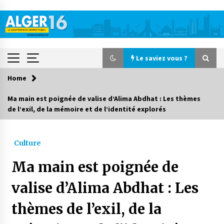
Skip
to
content
Le saviez vous ?
Home
Le saviez vous ?
Ma main est poignée de valise d’Alima Abdhat : Les thèmes
de l’exil, de la mémoire et de l’identité explorés
Accidents de la circulation : 11 décès et 243
blessés en 24 heures
2 jours ago
Culture
Début des camps d’été pour un deuxième
Ma main est poignée de
groupe d’enfants autistes
3 jours ago
valise d’Alima Abdhat : Les
thèmes de l’exil, de la
Parking de la Promenade des Sablettes : Mis en
service de bornes automatiques