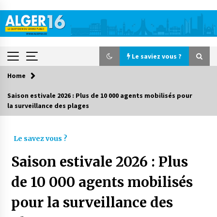
Skip
to
content
Le saviez vous ?
Home
Le saviez vous ?
Saison estivale 2026 : Plus de 10 000 agents mobilisés pour
la surveillance des plages
Accidents de la circulation : 11 décès et 243
blessés en 24 heures
5 heures ago
Le savez vous ?
Début des camps d’été pour un deuxième
Saison estivale 2026 : Plus
groupe d’enfants autistes
1 jour ago
de 10 000 agents mobilisés
pour la surveillance des
Parking de la Promenade des Sablettes : Mis en
service de bornes automatiques