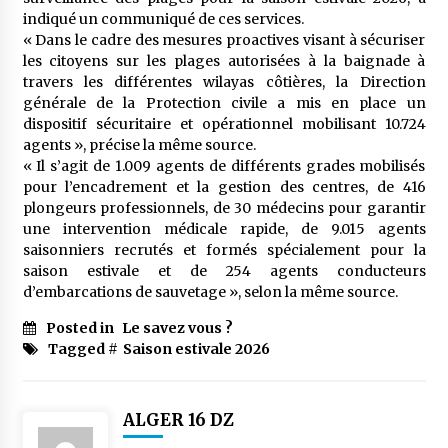
meilleur prêche du vendredi
indiqué un communiqué de ces services.
2 semaines ago
« Dans le cadre des mesures proactives visant à sécuriser
les citoyens sur les plages autorisées à la baignade à
Droit à l’affiliation au régime national de
travers les différentes wilayas côtières, la Direction
retraite : Coup d’envoi d’une campagne de
générale de la Protection civile a mis en place un
sensibilisation au profit de la communauté
nationale à l’étranger
dispositif sécuritaire et opérationnel mobilisant 10.724
2 semaines ago
agents », précise la même source.
« Il s’agit de 1.009 agents de différents grades mobilisés
Lancement d’une campagne nationale de
sensibilisation sur la lutte contre le travail
pour l’encadrement et la gestion des centres, de 416
informel
plongeurs professionnels, de 30 médecins pour garantir
2 semaines ago
une intervention médicale rapide, de 9.015 agents
saisonniers recrutés et formés spécialement pour la
Première voiture de course conçue et
saison estivale et de 254 agents conducteurs
fabriquée localement : Une équipe d’étudiants
d’embarcations de sauvetage », selon la même source.
algériens participe à une compétition
internationale
3 semaines ago
Posted in
Le savez vous ?
Tagged #
Saison estivale 2026
Université Alger 3 : Lancement d’un master à
cursus intégré à la licence en communication
en langue amazighe
3 semaines ago
ALGER 16 DZ